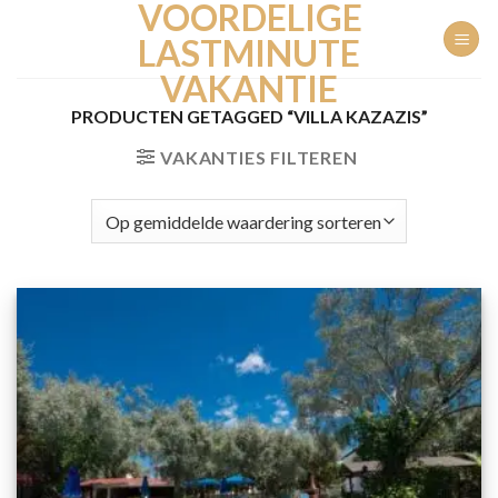
VOORDELIGE
Ga
naar
LASTMINUTE
inhoud
VAKANTIE
PRODUCTEN GETAGGED “VILLA KAZAZIS”
VAKANTIES FILTEREN