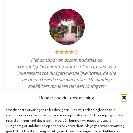
Het aanbod van accommodaties op
voordeligelastminutevakantie.nl is erg goed. Van
luxe resorts tot budgetvriendelijke hotels, de site
biedt een breed scala aan opties. De handige
zoekfilters maakten het eenvoudig om
accommodaties te vinden die aansluiten bij mijn
Beheer cookie toestemming
voorkeuren en budget.
Om de beste ervaringen te bieden, gebruiken wij technologieën zoals
Tim Beukers
/
Tilburg
cookies om informatie over je apparaat op te slaan en/of te raadplegen. Door
in te stemmen met deze technologieën kunnen wij gegevens zoals
surfgedrag of unieke ID's op deze site verwerken. Als je geen toestemming
geeft of uw toestemming intrekt, kan dit een nadelige invloed hebben op