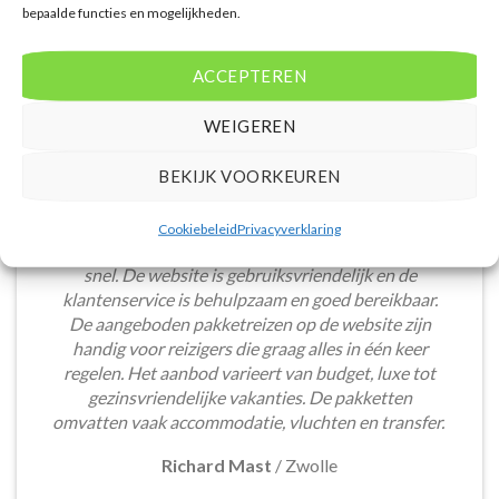
bepaalde functies en mogelijkheden.
ACCEPTEREN
WEIGEREN
BEKIJK VOORKEUREN
Het boeken van een lastminute vakantie via
Cookiebeleid
Privacyverklaring
Voordeligelastminutevakantie.nl is eenvoudig en
snel. De website is gebruiksvriendelijk en de
klantenservice is behulpzaam en goed bereikbaar.
De aangeboden pakketreizen op de website zijn
handig voor reizigers die graag alles in één keer
regelen. Het aanbod varieert van budget, luxe tot
gezinsvriendelijke vakanties. De pakketten
omvatten vaak accommodatie, vluchten en transfer.
Richard Mast
/
Zwolle