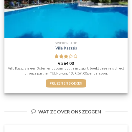
GRIEKENLAND
Villa Kazazis
Gewaardeerd
€
564,00
3
uit 5
Villa Kazazis is een 3 sterren accommodatie in Ligia. U boekt deze reis direct
bij onze partner TUI. Nu vanaf EUR 564.00 per persoon.
PRIJZEN EN BOEKEN
WAT ZE OVER ONS ZEGGEN