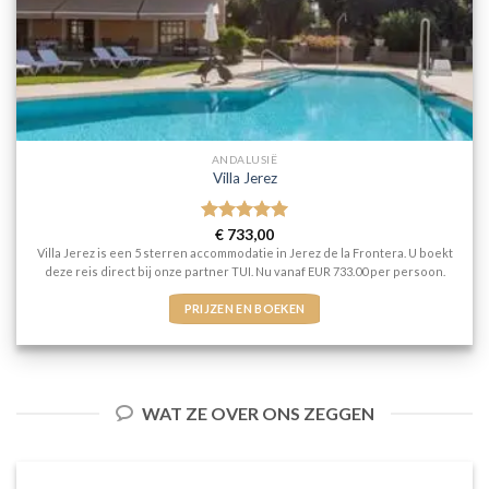
ANDALUSIË
Villa Jerez
Gewaardeerd
€
733,00
5
uit 5
Villa Jerez is een 5 sterren accommodatie in Jerez de la Frontera. U boekt
deze reis direct bij onze partner TUI. Nu vanaf EUR 733.00 per persoon.
PRIJZEN EN BOEKEN
WAT ZE OVER ONS ZEGGEN