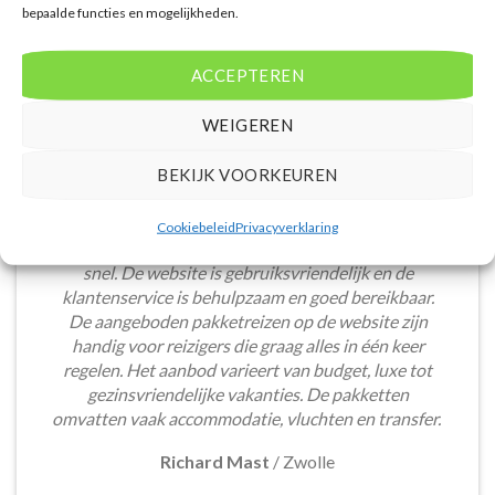
bepaalde functies en mogelijkheden.
ACCEPTEREN
WEIGEREN
BEKIJK VOORKEUREN
Het boeken van een lastminute vakantie via
Cookiebeleid
Privacyverklaring
Voordeligelastminutevakantie.nl is eenvoudig en
snel. De website is gebruiksvriendelijk en de
klantenservice is behulpzaam en goed bereikbaar.
De aangeboden pakketreizen op de website zijn
handig voor reizigers die graag alles in één keer
regelen. Het aanbod varieert van budget, luxe tot
gezinsvriendelijke vakanties. De pakketten
omvatten vaak accommodatie, vluchten en transfer.
Richard Mast
/
Zwolle