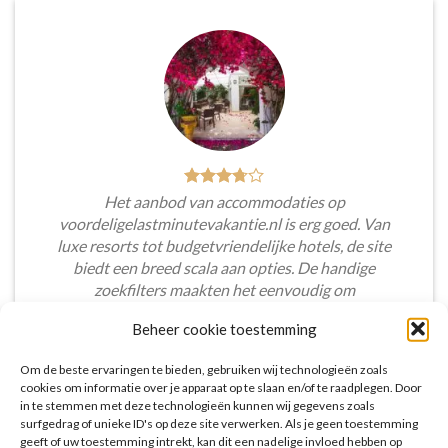
Het aanbod van accommodaties op
voordeligelastminutevakantie.nl is erg goed. Van
luxe resorts tot budgetvriendelijke hotels, de site
biedt een breed scala aan opties. De handige
zoekfilters maakten het eenvoudig om
accommodaties te vinden die aansluiten bij mijn
Beheer cookie toestemming
voorkeuren en budget.
Om de beste ervaringen te bieden, gebruiken wij technologieën zoals
Tim Beukers
/
Tilburg
cookies om informatie over je apparaat op te slaan en/of te raadplegen. Door
in te stemmen met deze technologieën kunnen wij gegevens zoals
surfgedrag of unieke ID's op deze site verwerken. Als je geen toestemming
geeft of uw toestemming intrekt, kan dit een nadelige invloed hebben op