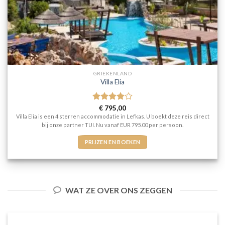
GRIEKENLAND
Villa Elia
Gewaardeerd
€
795,00
4
uit 5
Villa Elia is een 4 sterren accommodatie in Lefkas. U boekt deze reis direct
bij onze partner TUI. Nu vanaf EUR 795.00 per persoon.
PRIJZEN EN BOEKEN
WAT ZE OVER ONS ZEGGEN