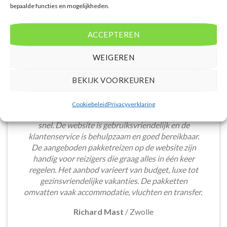
bepaalde functies en mogelijkheden.
ACCEPTEREN
WEIGEREN
BEKIJK VOORKEUREN
Het boeken van een lastminute vakantie via
Cookiebeleid
Privacyverklaring
Voordeligelastminutevakantie.nl is eenvoudig en
snel. De website is gebruiksvriendelijk en de
klantenservice is behulpzaam en goed bereikbaar.
De aangeboden pakketreizen op de website zijn
handig voor reizigers die graag alles in één keer
regelen. Het aanbod varieert van budget, luxe tot
gezinsvriendelijke vakanties. De pakketten
omvatten vaak accommodatie, vluchten en transfer.
Richard Mast
/
Zwolle