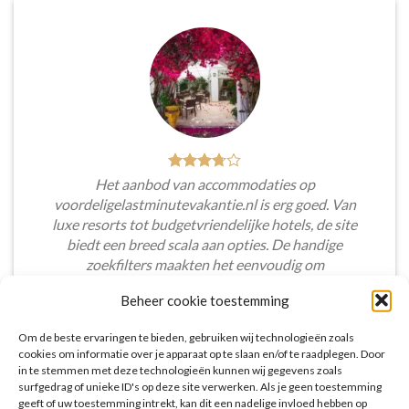
Het aanbod van accommodaties op
voordeligelastminutevakantie.nl is erg goed. Van
luxe resorts tot budgetvriendelijke hotels, de site
biedt een breed scala aan opties. De handige
zoekfilters maakten het eenvoudig om
accommodaties te vinden die aansluiten bij mijn
Beheer cookie toestemming
voorkeuren en budget.
Om de beste ervaringen te bieden, gebruiken wij technologieën zoals
Tim Beukers
/
Tilburg
cookies om informatie over je apparaat op te slaan en/of te raadplegen. Door
in te stemmen met deze technologieën kunnen wij gegevens zoals
surfgedrag of unieke ID's op deze site verwerken. Als je geen toestemming
geeft of uw toestemming intrekt, kan dit een nadelige invloed hebben op