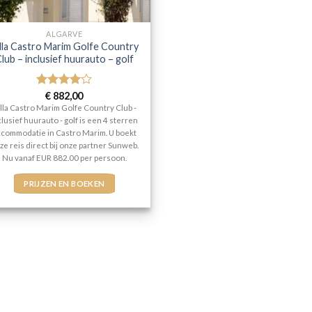
ALGARVE
lla Castro Marim Golfe Country
lub – inclusief huurauto – golf
Gewaardeerd
€
882,00
4
uit 5
lla Castro Marim Golfe Country Club -
clusief huurauto - golf is een 4 sterren
ccommodatie in Castro Marim. U boekt
ze reis direct bij onze partner Sunweb.
Nu vanaf EUR 882.00 per persoon.
PRIJZEN EN BOEKEN