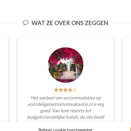
WAT ZE OVER ONS ZEGGEN
Het aanbod van accommodaties op
voordeligelastminutevakantie.nl is erg
goed. Van luxe resorts tot
budgetvriendelijke hotels, de site biedt
een breed scala aan opties. De handige
zoekfilters maakten het eenvoudig om
Beheer cookie toestemming