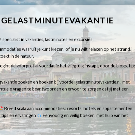
IGELASTMINUTEVAKANTIE
 specialist in vakanties, lastminutes en excursies.
modaties waaruit je kunt kiezen, of je nu wilt relaxen op het strand,
oekt in de natuur.
egint de voorpret al voordat je het vliegtuig instapt, door de blogs, tip
.
egvakantie zoeken en boeken bij voordeligelastminutevakantie.nl, met
ventuele vragen te beantwoorden en ervoor te zorgen dat jij met een
Breed scala aan accommodaties: resorts, hotels en appartementen
 tips en ervaringen
Eenvoudig en veilig boeken, met hulp van het