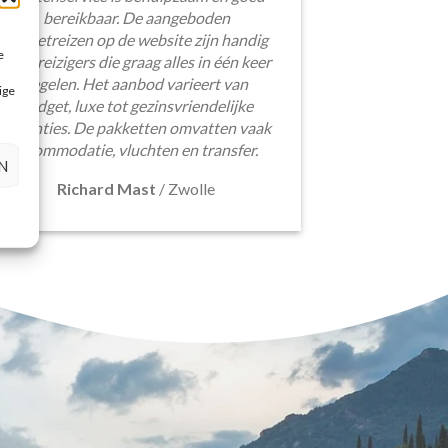
bereikbaar. De aangeboden
pakketreizen op de website zijn handig
e
voor reizigers die graag alles in één keer
regelen. Het aanbod varieert van
ige
budget, luxe tot gezinsvriendelijke
vakanties. De pakketten omvatten vaak
accommodatie, vluchten en transfer.
N
Richard Mast
/
Zwolle