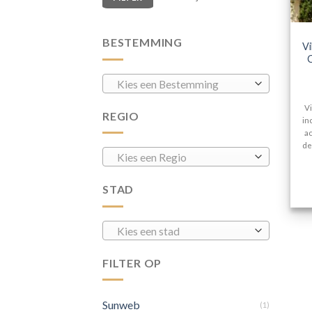
BESTEMMING
Vi
C
Kies een Bestemming
Vi
REGIO
in
a
de
Kies een Regio
STAD
Kies een stad
FILTER OP
Sunweb
(1)