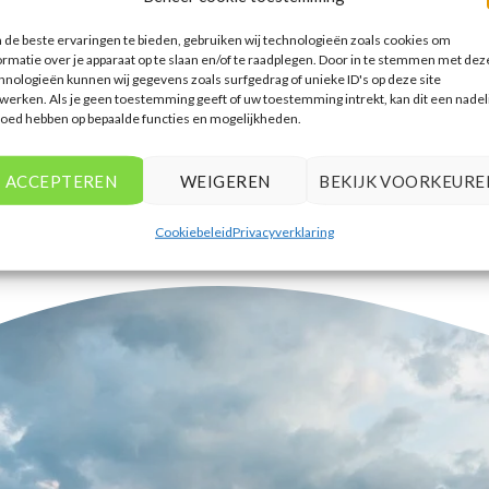
accommodaties te vinden die
de beste ervaringen te bieden, gebruiken wij technologieën zoals cookies om
aansluiten bij mijn voorkeuren en
ormatie over je apparaat op te slaan en/of te raadplegen. Door in te stemmen met dez
budget.
hnologieën kunnen wij gegevens zoals surfgedrag of unieke ID's op deze site
werken. Als je geen toestemming geeft of uw toestemming intrekt, kan dit een nadel
Tim Beukers
/
Tilburg
loed hebben op bepaalde functies en mogelijkheden.
ACCEPTEREN
WEIGEREN
BEKIJK VOORKEURE
Cookiebeleid
Privacyverklaring