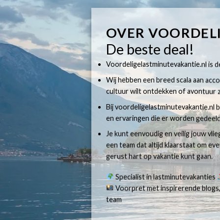
OVER VOORDEL
De beste deal!
Voordeligelastminutevakantie.nl is dé
Wij hebben een breed scala aan accom
cultuur wilt ontdekken of avontuur z
Bij voordeligelastminutevakantie.nl b
en ervaringen die er worden gedeeld
Je kunt eenvoudig en veilig jouw vli
een team dat altijd klaarstaat om e
gerust hart op vakantie kunt gaan.
Specialist in lastminutevakanties
Voorpret met inspirerende blogs,
team