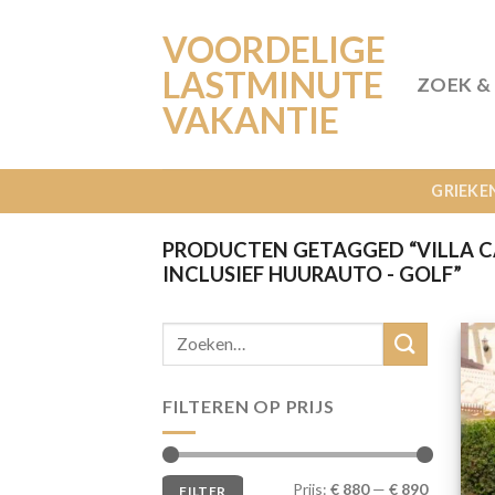
Ga
VOORDELIGE
naar
inhoud
LASTMINUTE
ZOEK &
VAKANTIE
GRIEKE
PRODUCTEN GETAGGED “VILLA C
INCLUSIEF HUURAUTO - GOLF”
FILTEREN OP PRIJS
Min.
Max.
Prijs:
€ 880
—
€ 890
FILTER
prijs
prijs