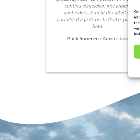
continu vergeleken met andere
Om 
aanbieders. Je hebt dus altijd de
inf
garantie dat je de beste deal te pakken
tec
hebt.
ver
inv
Puck Snoeren
/
Amsterdam