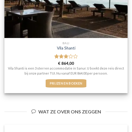
BALI
Vila Shanti
Gewaardeerd
€
864,00
3
uit 5
Vila Shanti is een 3 sterren accommodatie in Sanur. U boekt deze reis direct
bij onze partner TUI. Nu vanaf EUR 864.00 per persoon.
PRIJZEN EN BOEKEN
WAT ZE OVER ONS ZEGGEN