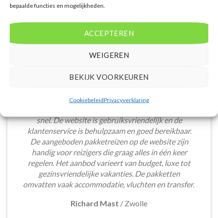
bepaalde functies en mogelijkheden.
ACCEPTEREN
WEIGEREN
BEKIJK VOORKEUREN
Het boeken van een lastminute vakantie via
Cookiebeleid
Privacyverklaring
Voordeligelastminutevakantie.nl is eenvoudig en
snel. De website is gebruiksvriendelijk en de
klantenservice is behulpzaam en goed bereikbaar.
De aangeboden pakketreizen op de website zijn
handig voor reizigers die graag alles in één keer
regelen. Het aanbod varieert van budget, luxe tot
gezinsvriendelijke vakanties. De pakketten
omvatten vaak accommodatie, vluchten en transfer.
Richard Mast
/
Zwolle