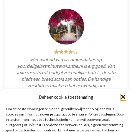
Het aanbod van accommodaties op
voordeligelastminutevakantie.nl is erg goed. Van
luxe resorts tot budgetvriendelijke hotels, de site
biedt een breed scala aan opties. De handige
zoekfilters maakten het eenvoudig om
accommodaties te vinden die aansluiten bij mijn
Beheer cookie toestemming
voorkeuren en budget.
Om de beste ervaringen te bieden, gebruiken wij technologieën zoals
Tim Beukers
/
Tilburg
cookies om informatie over je apparaat op te slaan en/of te raadplegen. Door
in te stemmen met deze technologieën kunnen wij gegevens zoals
surfgedrag of unieke ID's op deze site verwerken. Als je geen toestemming
geeft of uw toestemming intrekt, kan dit een nadelige invloed hebben op