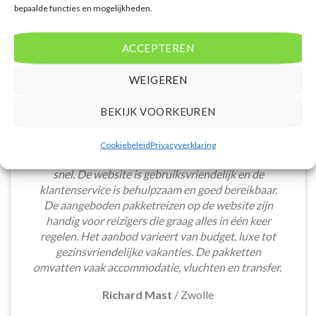
bepaalde functies en mogelijkheden.
ACCEPTEREN
WEIGEREN
BEKIJK VOORKEUREN
Het boeken van een lastminute vakantie via
Cookiebeleid
Privacyverklaring
Voordeligelastminutevakantie.nl is eenvoudig en
snel. De website is gebruiksvriendelijk en de
klantenservice is behulpzaam en goed bereikbaar.
De aangeboden pakketreizen op de website zijn
handig voor reizigers die graag alles in één keer
regelen. Het aanbod varieert van budget, luxe tot
gezinsvriendelijke vakanties. De pakketten
omvatten vaak accommodatie, vluchten en transfer.
Richard Mast
/
Zwolle