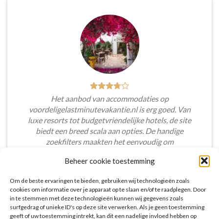
Het aanbod van accommodaties op
voordeligelastminutevakantie.nl is erg goed. Van
luxe resorts tot budgetvriendelijke hotels, de site
biedt een breed scala aan opties. De handige
zoekfilters maakten het eenvoudig om
accommodaties te vinden die aansluiten bij mijn
Beheer cookie toestemming
voorkeuren en budget.
Om de beste ervaringen te bieden, gebruiken wij technologieën zoals
Tim Beukers
/
Tilburg
cookies om informatie over je apparaat op te slaan en/of te raadplegen. Door
in te stemmen met deze technologieën kunnen wij gegevens zoals
surfgedrag of unieke ID's op deze site verwerken. Als je geen toestemming
geeft of uw toestemming intrekt, kan dit een nadelige invloed hebben op