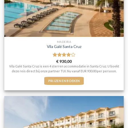
MADEIRA
Vila Galé Santa Cruz
Gewaardeerd
€
930,00
4
uit 5
Vila Galé Santa Cruz is een 4 sterren accommodatie in Santa Cruz. U boekt
deze reis direct bij onze partner TUI. Nu vanaf EUR 930.00 per persoon.
PRIJZEN EN BOEKEN