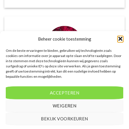
Beheer cookie toestemming
Om de beste ervaringen te bieden, gebruiken wij technologieën zoals
cookies om informatie over je apparaat op te slaan en/of te raadplegen. Door
in te stemmen met deze technologieën kunnen wij gegevens zoals
surfgedrag of unieke ID's op deze site verwerken. Als je geen toestemming
geeft of uw toestemming intrekt, kan dit een nadelige invloed hebben op
Het aanbod van accommodaties op
bepaalde functies en mogelijkheden.
voordeligelastminutevakantie.nl is erg goed. Van
luxe resorts tot budgetvriendelijke hotels, de site
ACCEPTEREN
biedt een breed scala aan opties. De handige
zoekfilters maakten het eenvoudig om
WEIGEREN
accommodaties te vinden die aansluiten bij mijn
voorkeuren en budget.
BEKIJK VOORKEUREN
Tim Beukers
/
Tilburg