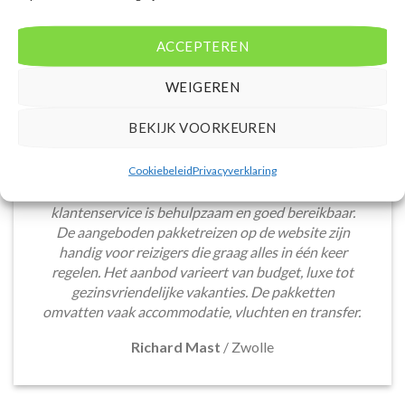
ACCEPTEREN
WEIGEREN
BEKIJK VOORKEUREN
Het boeken van een lastminute vakantie via
Cookiebeleid
Privacyverklaring
Voordeligelastminutevakantie.nl is eenvoudig en
snel. De website is gebruiksvriendelijk en de
klantenservice is behulpzaam en goed bereikbaar.
De aangeboden pakketreizen op de website zijn
handig voor reizigers die graag alles in één keer
regelen. Het aanbod varieert van budget, luxe tot
gezinsvriendelijke vakanties. De pakketten
omvatten vaak accommodatie, vluchten en transfer.
Richard Mast
/
Zwolle