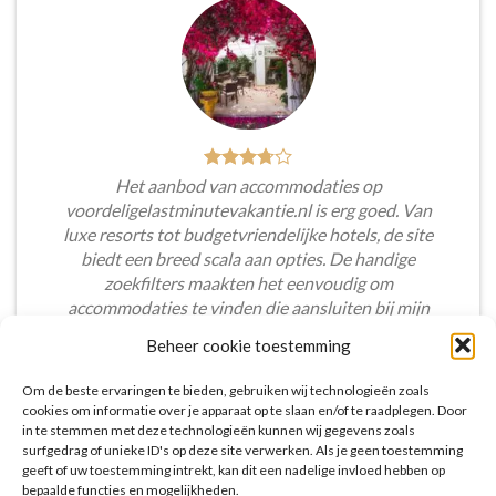
Het aanbod van accommodaties op
voordeligelastminutevakantie.nl is erg goed. Van
luxe resorts tot budgetvriendelijke hotels, de site
biedt een breed scala aan opties. De handige
zoekfilters maakten het eenvoudig om
accommodaties te vinden die aansluiten bij mijn
voorkeuren en budget.
Beheer cookie toestemming
Tim Beukers
/
Tilburg
Om de beste ervaringen te bieden, gebruiken wij technologieën zoals
cookies om informatie over je apparaat op te slaan en/of te raadplegen. Door
in te stemmen met deze technologieën kunnen wij gegevens zoals
surfgedrag of unieke ID's op deze site verwerken. Als je geen toestemming
geeft of uw toestemming intrekt, kan dit een nadelige invloed hebben op
bepaalde functies en mogelijkheden.