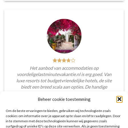
Het aanbod van accommodaties op
voordeligelastminutevakantie.nl is erg goed. Van
luxe resorts tot budgetvriendelijke hotels, de site
biedt een breed scala aan opties. De handige
zoekfilters maakten het eenvoudig om
Beheer cookie toestemming
accommodaties te vinden die aansluiten bij mijn
voorkeuren en budget.
Om de beste ervaringen te bieden, gebruiken wij technologieën zoals
cookies om informatie over je apparaat op te slaan en/of te raadplegen. Door
Tim Beukers
/
Tilburg
in te stemmen met deze technologieën kunnen wij gegevens zoals
surfgedrag of unieke ID's op deze site verwerken. Als je geen toestemming