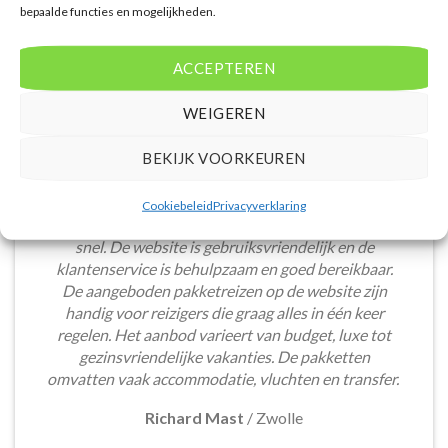
bepaalde functies en mogelijkheden.
ACCEPTEREN
WEIGEREN
BEKIJK VOORKEUREN
Het boeken van een lastminute vakantie via
Cookiebeleid
Privacyverklaring
Voordeligelastminutevakantie.nl is eenvoudig en
snel. De website is gebruiksvriendelijk en de
klantenservice is behulpzaam en goed bereikbaar.
De aangeboden pakketreizen op de website zijn
handig voor reizigers die graag alles in één keer
regelen. Het aanbod varieert van budget, luxe tot
gezinsvriendelijke vakanties. De pakketten
omvatten vaak accommodatie, vluchten en transfer.
Richard Mast
/
Zwolle