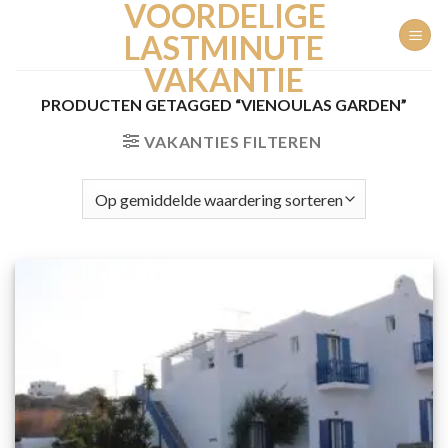
VOORDELIGE
Ga
naar
LASTMINUTE
inhoud
VAKANTIE
PRODUCTEN GETAGGED “VIENOULAS GARDEN”
VAKANTIES FILTEREN