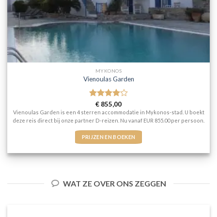
MYKONOS
Vienoulas Garden
Gewaardeerd
€
855,00
4
uit 5
Vienoulas Garden is een 4 sterren accommodatie in Mykonos-stad. U boekt
deze reis direct bij onze partner D-reizen. Nu vanaf EUR 855.00 per persoon.
PRIJZEN EN BOEKEN
WAT ZE OVER ONS ZEGGEN