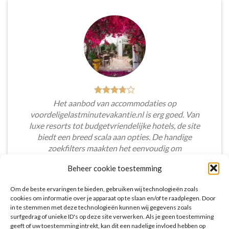
Het aanbod van accommodaties op
voordeligelastminutevakantie.nl is erg goed. Van
luxe resorts tot budgetvriendelijke hotels, de site
biedt een breed scala aan opties. De handige
zoekfilters maakten het eenvoudig om
accommodaties te vinden die aansluiten bij mijn
Beheer cookie toestemming
voorkeuren en budget.
Om de beste ervaringen te bieden, gebruiken wij technologieën zoals
Tim Beukers
/
Tilburg
cookies om informatie over je apparaat op te slaan en/of te raadplegen. Door
in te stemmen met deze technologieën kunnen wij gegevens zoals
surfgedrag of unieke ID's op deze site verwerken. Als je geen toestemming
geeft of uw toestemming intrekt, kan dit een nadelige invloed hebben op