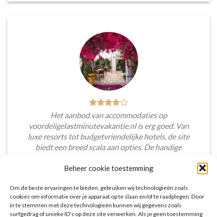
Het aanbod van accommodaties op
voordeligelastminutevakantie.nl is erg goed. Van
luxe resorts tot budgetvriendelijke hotels, de site
biedt een breed scala aan opties. De handige
zoekfilters maakten het eenvoudig om
Beheer cookie toestemming
accommodaties te vinden die aansluiten bij mijn
voorkeuren en budget.
Om de beste ervaringen te bieden, gebruiken wij technologieën zoals
cookies om informatie over je apparaat op te slaan en/of te raadplegen. Door
Tim Beukers
/
Tilburg
in te stemmen met deze technologieën kunnen wij gegevens zoals
surfgedrag of unieke ID's op deze site verwerken. Als je geen toestemming