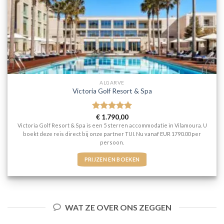
ALGARVE
Victoria Golf Resort & Spa
Gewaardeerd
€
1.790,00
5
uit 5
Victoria Golf Resort & Spa is een 5 sterren accommodatie in Vilamoura. U
boekt deze reis direct bij onze partner TUI. Nu vanaf EUR 1790.00 per
persoon.
PRIJZEN EN BOEKEN
WAT ZE OVER ONS ZEGGEN