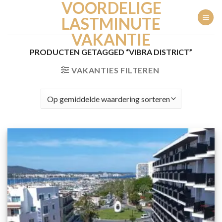
VOORDELIGE
Ga
naar
LASTMINUTE
inhoud
VAKANTIE
PRODUCTEN GETAGGED “VIBRA DISTRICT”
VAKANTIES FILTEREN