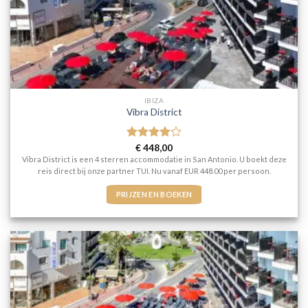
IBIZA
Vibra District
Gewaardeerd
€
448,00
4
uit 5
Vibra District is een 4 sterren accommodatie in San Antonio. U boekt deze
reis direct bij onze partner TUI. Nu vanaf EUR 448.00 per persoon.
PRIJZEN EN BOEKEN