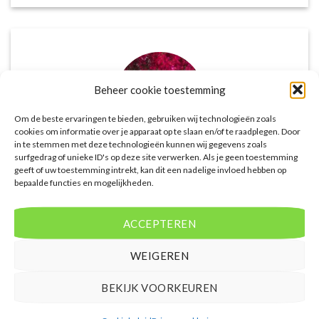
Beheer cookie toestemming
Om de beste ervaringen te bieden, gebruiken wij technologieën zoals
cookies om informatie over je apparaat op te slaan en/of te raadplegen. Door
in te stemmen met deze technologieën kunnen wij gegevens zoals
surfgedrag of unieke ID's op deze site verwerken. Als je geen toestemming
geeft of uw toestemming intrekt, kan dit een nadelige invloed hebben op
Het aanbod van accommodaties op
bepaalde functies en mogelijkheden.
voordeligelastminutevakantie.nl is erg goed. Van
luxe resorts tot budgetvriendelijke hotels, de site
biedt een breed scala aan opties. De handige
ACCEPTEREN
zoekfilters maakten het eenvoudig om
accommodaties te vinden die aansluiten bij mijn
WEIGEREN
voorkeuren en budget.
BEKIJK VOORKEUREN
Tim Beukers
/
Tilburg