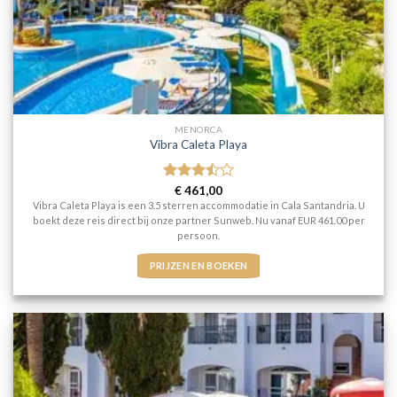
MENORCA
Vibra Caleta Playa
Gewaardeerd
€
461,00
3.5
uit
Vibra Caleta Playa is een 3.5 sterren accommodatie in Cala Santandria. U
5
boekt deze reis direct bij onze partner Sunweb. Nu vanaf EUR 461.00 per
persoon.
PRIJZEN EN BOEKEN