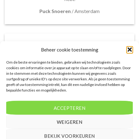
Puck Snoeren
/
Amsterdam
Beheer cookie toestemming
Om de beste ervaringen te bieden, gebruiken wij technologieën zoals
cookies om informatie over je apparaat op te slaan en/of te raadplegen. Door
in te stemmen met deze technologieën kunnen wij gegevens zoals
surfgedrag of unieke ID's op deze site verwerken. Als je geen toestemming
geeft of uw toestemming intrekt, kan dit een nadelige invloed hebben op
bepaalde functies en mogelijkheden.
Het aanbod van accommodaties op
voordeligelastminutevakantie.nl is erg goed. Van
ACCEPTEREN
luxe resorts tot budgetvriendelijke hotels, de site
biedt een breed scala aan opties. De handige
WEIGEREN
zoekfilters maakten het eenvoudig om
accommodaties te vinden die aansluiten bij mijn
BEKIJK VOORKEUREN
voorkeuren en budget.