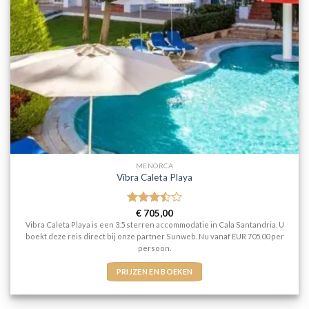
MENORCA
Vibra Caleta Playa
Gewaardeerd
€
705,00
3.5
uit
Vibra Caleta Playa is een 3.5 sterren accommodatie in Cala Santandria. U
5
boekt deze reis direct bij onze partner Sunweb. Nu vanaf EUR 705.00 per
persoon.
PRIJZEN EN BOEKEN