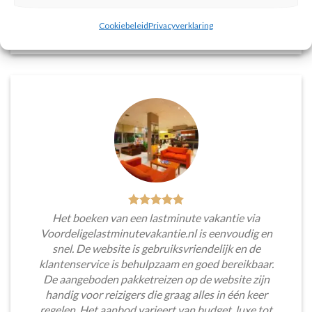
Tim Beukers
/
Tilburg
Cookiebeleid
Privacyverklaring
Het boeken van een lastminute vakantie via
Voordeligelastminutevakantie.nl is eenvoudig en
snel. De website is gebruiksvriendelijk en de
klantenservice is behulpzaam en goed bereikbaar.
De aangeboden pakketreizen op de website zijn
handig voor reizigers die graag alles in één keer
regelen. Het aanbod varieert van budget, luxe tot