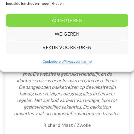
bepaalde functies en mogelijkheden.
ACCEPTEREN
WEIGEREN
BEKIJK VOORKEUREN
Het boeken van een lastminute vakantie via
Cookiebeleid
Privacyverklaring
Voordeligelastminutevakantie.nl is eenvoudig en
snel. De website is gebruiksvriendelijk en de
klantenservice is behulpzaam en goed bereikbaar.
De aangeboden pakketreizen op de website zijn
handig voor reizigers die graag alles in één keer
regelen. Het aanbod varieert van budget, luxe tot
gezinsvriendelijke vakanties. De pakketten
omvatten vaak accommodatie, vluchten en transfer.
Richard Mast
/
Zwolle