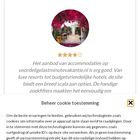
Het aanbod van accommodaties op
voordeligelastminutevakantie.nl is erg goed. Van
luxe resorts tot budgetvriendelijke hotels, de site
biedt een breed scala aan opties. De handige
zoekfilters maakten het eenvoudig om
accommodaties te vinden die aansluiten bij mijn
Beheer cookie toestemming
voorkeuren en budget.
Om de beste ervaringen te bieden, gebruiken wij technologieën zoals
Tim Beukers
/
Tilburg
cookies om informatie over je apparaat op te slaan en/of te raadplegen. Door
in te stemmen met deze technologieën kunnen wij gegevens zoals
surfgedrag of unieke ID's op deze site verwerken. Als je geen toestemming
geeft of uw toestemming intrekt, kan dit een nadelige invloed hebben op