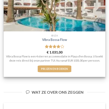
IBIZA
Vibra Bossa Flow
Gewaardeerd
€
1.031,00
4
uit 5
Vibra Bossa Flow is een 4 sterren accommodatie in Playa d'en Bossa. U boekt
deze reis direct bij onze partner TUI. Nu vanaf EUR 1031.00 per persoon.
PRIJZEN EN BOEKEN
WAT ZE OVER ONS ZEGGEN