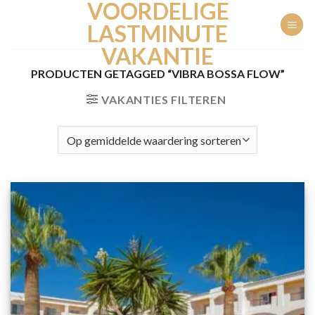
VOORDELIGE
Ga
naar
LASTMINUTE
inhoud
VAKANTIE
PRODUCTEN GETAGGED “VIBRA BOSSA FLOW”
VAKANTIES FILTEREN