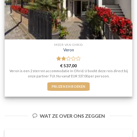
MEER VAN OHRID
Veron
Gewaardeerd
€
537,00
2
uit
Veron is een 2 sterren accommodatie in Ohrid. U boekt deze reis direct bij
5
onze partner TUI. Nu vanaf EUR 537.00 per persoon.
PRIJZEN EN BOEKEN
WAT ZE OVER ONS ZEGGEN