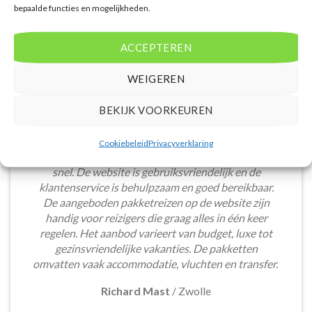
bepaalde functies en mogelijkheden.
ACCEPTEREN
WEIGEREN
BEKIJK VOORKEUREN
Het boeken van een lastminute vakantie via
Cookiebeleid
Privacyverklaring
Voordeligelastminutevakantie.nl is eenvoudig en
snel. De website is gebruiksvriendelijk en de
klantenservice is behulpzaam en goed bereikbaar.
De aangeboden pakketreizen op de website zijn
handig voor reizigers die graag alles in één keer
regelen. Het aanbod varieert van budget, luxe tot
gezinsvriendelijke vakanties. De pakketten
omvatten vaak accommodatie, vluchten en transfer.
Richard Mast
/
Zwolle