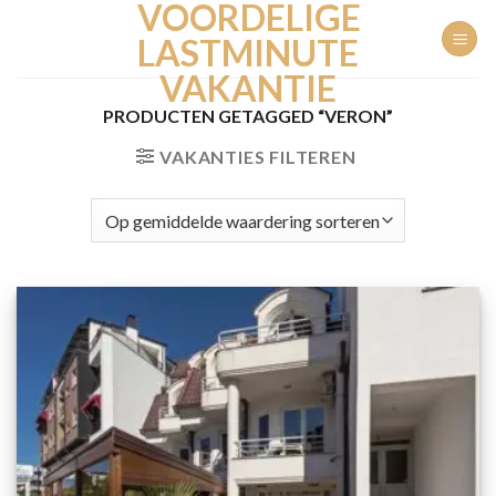
VOORDELIGE
Ga
naar
LASTMINUTE
inhoud
VAKANTIE
PRODUCTEN GETAGGED “VERON”
VAKANTIES FILTEREN