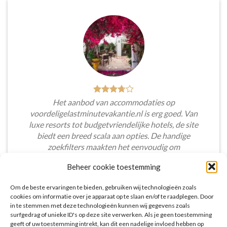
Het aanbod van accommodaties op
voordeligelastminutevakantie.nl is erg goed. Van
luxe resorts tot budgetvriendelijke hotels, de site
biedt een breed scala aan opties. De handige
zoekfilters maakten het eenvoudig om
accommodaties te vinden die aansluiten bij mijn
Beheer cookie toestemming
voorkeuren en budget.
Om de beste ervaringen te bieden, gebruiken wij technologieën zoals
Tim Beukers
/
Tilburg
cookies om informatie over je apparaat op te slaan en/of te raadplegen. Door
in te stemmen met deze technologieën kunnen wij gegevens zoals
surfgedrag of unieke ID's op deze site verwerken. Als je geen toestemming
geeft of uw toestemming intrekt, kan dit een nadelige invloed hebben op