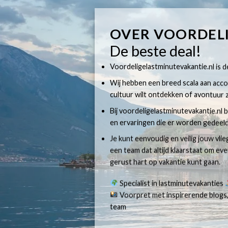
OVER VOORDEL
De beste deal!
Voordeligelastminutevakantie.nl is dé
Wij hebben een breed scala aan accom
cultuur wilt ontdekken of avontuur z
Bij voordeligelastminutevakantie.nl b
en ervaringen die er worden gedeeld
Je kunt eenvoudig en veilig jouw vli
een team dat altijd klaarstaat om e
gerust hart op vakantie kunt gaan.
Specialist in lastminutevakanties
Voorpret met inspirerende blogs,
team