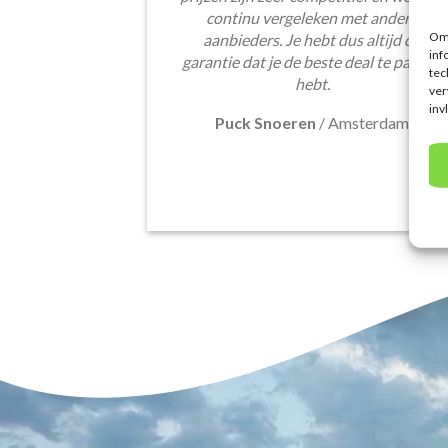
continu vergeleken met andere
Om 
aanbieders. Je hebt dus altijd de
inf
garantie dat je de beste deal te pakken
tec
hebt.
ver
inv
Puck Snoeren
/
Amsterdam