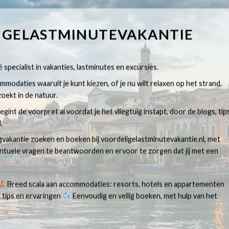
IGELASTMINUTEVAKANTIE
 specialist in vakanties, lastminutes en excursies.
modaties waaruit je kunt kiezen, of je nu wilt relaxen op het strand,
oekt in de natuur.
egint de voorpret al voordat je het vliegtuig instapt, door de blogs, tip
.
egvakantie zoeken en boeken bij voordeligelastminutevakantie.nl, met
ventuele vragen te beantwoorden en ervoor te zorgen dat jij met een
Breed scala aan accommodaties: resorts, hotels en appartementen
 tips en ervaringen
Eenvoudig en veilig boeken, met hulp van het