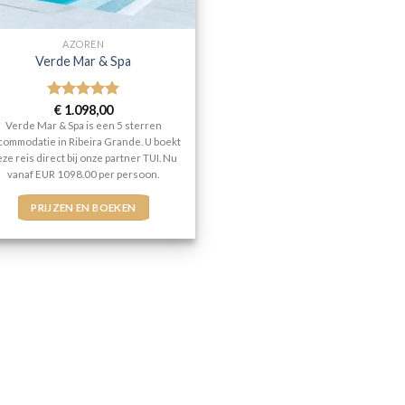
AZOREN
Verde Mar & Spa
Gewaardeerd
€
1.098,00
5
uit 5
Verde Mar & Spa is een 5 sterren
commodatie in Ribeira Grande. U boekt
ze reis direct bij onze partner TUI. Nu
vanaf EUR 1098.00 per persoon.
PRIJZEN EN BOEKEN