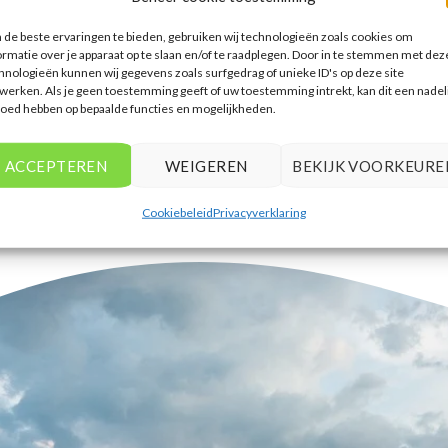
accommodaties te vinden die
de beste ervaringen te bieden, gebruiken wij technologieën zoals cookies om
aansluiten bij mijn voorkeuren en
ormatie over je apparaat op te slaan en/of te raadplegen. Door in te stemmen met dez
budget.
hnologieën kunnen wij gegevens zoals surfgedrag of unieke ID's op deze site
werken. Als je geen toestemming geeft of uw toestemming intrekt, kan dit een nadel
Tim Beukers
/
Tilburg
loed hebben op bepaalde functies en mogelijkheden.
ACCEPTEREN
WEIGEREN
BEKIJK VOORKEURE
Cookiebeleid
Privacyverklaring