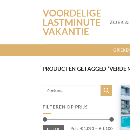
Ga
VOORDELIGE
naar
inhoud
LASTMINUTE
ZOEK &
VAKANTIE
GRIEKE
PRODUCTEN GETAGGED “VERDE M
FILTEREN OP PRIJS
Min.
Max.
Prijs:
€ 1.090
—
€ 1.100
FILTER
prijs
prijs