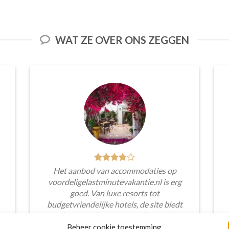
WAT ZE OVER ONS ZEGGEN
Het aanbod van accommodaties op
voordeligelastminutevakantie.nl is erg
goed. Van luxe resorts tot
budgetvriendelijke hotels, de site biedt
een breed scala aan opties. De handige
zoekfilters maakten het eenvoudig om
Beheer cookie toestemming