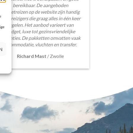
bereikbaar. De aangeboden
pakketreizen op de website zijn handig
e
voor reizigers die graag alles in één keer
regelen. Het aanbod varieert van
ige
budget, luxe tot gezinsvriendelijke
vakanties. De pakketten omvatten vaak
accommodatie, vluchten en transfer.
N
Richard Mast
/
Zwolle