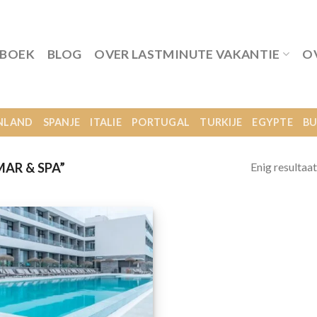
 BOEK
BLOG
OVER LASTMINUTE VAKANTIE
O
NLAND
SPANJE
ITALIE
PORTUGAL
TURKIJE
EGYPTE
BU
Enig resultaat
AR & SPA”