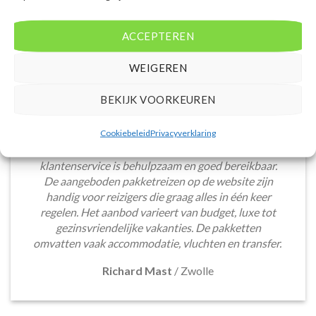
ACCEPTEREN
WEIGEREN
BEKIJK VOORKEUREN
Het boeken van een lastminute vakantie via
Cookiebeleid
Privacyverklaring
Voordeligelastminutevakantie.nl is eenvoudig en
snel. De website is gebruiksvriendelijk en de
klantenservice is behulpzaam en goed bereikbaar.
De aangeboden pakketreizen op de website zijn
handig voor reizigers die graag alles in één keer
regelen. Het aanbod varieert van budget, luxe tot
gezinsvriendelijke vakanties. De pakketten
omvatten vaak accommodatie, vluchten en transfer.
Richard Mast
/
Zwolle