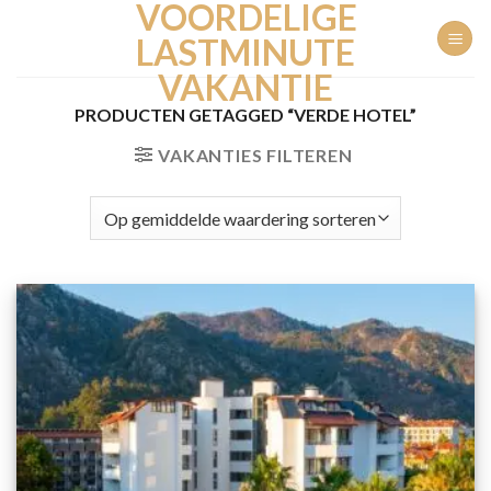
VOORDELIGE
Ga
naar
LASTMINUTE
inhoud
VAKANTIE
PRODUCTEN GETAGGED “VERDE HOTEL”
VAKANTIES FILTEREN