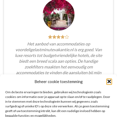
Het aanbod van accommodaties op
voordeligelastminutevakantie.nl is erg goed. Van
luxe resorts tot budgetvriendelijke hotels, de site
biedt een breed scala aan opties. De handige
zoekfilters maakten het eenvoudig om
accommodaties te vinden die aansluiten bij mijn
voorkeuren en budget.
Beheer cookie toestemming
Tim Beukers
/
Tilburg
Om de beste ervaringen te bieden, gebruiken wij technologieën zoals
cookies om informatie over je apparaat op te slaan en/of te raadplegen. Door
in te stemmen met deze technologieën kunnen wij gegevens zoals
surfgedrag of unieke ID's op deze site verwerken. Als je geen toestemming
geeft of uw toestemming intrekt, kan dit een nadelige invloed hebben op
bepaalde functies en mogelijkheden.