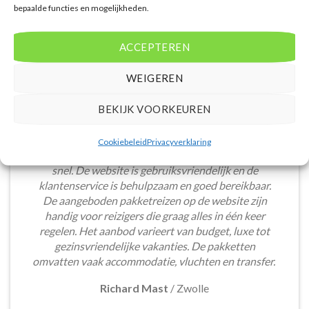
bepaalde functies en mogelijkheden.
ACCEPTEREN
WEIGEREN
BEKIJK VOORKEUREN
Het boeken van een lastminute vakantie via
Cookiebeleid
Privacyverklaring
Voordeligelastminutevakantie.nl is eenvoudig en
snel. De website is gebruiksvriendelijk en de
klantenservice is behulpzaam en goed bereikbaar.
De aangeboden pakketreizen op de website zijn
handig voor reizigers die graag alles in één keer
regelen. Het aanbod varieert van budget, luxe tot
gezinsvriendelijke vakanties. De pakketten
omvatten vaak accommodatie, vluchten en transfer.
Richard Mast
/
Zwolle