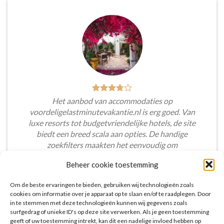
Het aanbod van accommodaties op
voordeligelastminutevakantie.nl is erg goed. Van
luxe resorts tot budgetvriendelijke hotels, de site
biedt een breed scala aan opties. De handige
zoekfilters maakten het eenvoudig om
accommodaties te vinden die aansluiten bij mijn
Beheer cookie toestemming
voorkeuren en budget.
Om de beste ervaringen te bieden, gebruiken wij technologieën zoals
Tim Beukers
/
Tilburg
cookies om informatie over je apparaat op te slaan en/of te raadplegen. Door
in te stemmen met deze technologieën kunnen wij gegevens zoals
surfgedrag of unieke ID's op deze site verwerken. Als je geen toestemming
geeft of uw toestemming intrekt, kan dit een nadelige invloed hebben op