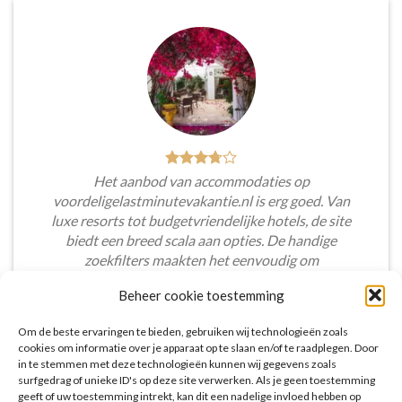
Het aanbod van accommodaties op
voordeligelastminutevakantie.nl is erg goed. Van
luxe resorts tot budgetvriendelijke hotels, de site
biedt een breed scala aan opties. De handige
zoekfilters maakten het eenvoudig om
accommodaties te vinden die aansluiten bij mijn
Beheer cookie toestemming
voorkeuren en budget.
Om de beste ervaringen te bieden, gebruiken wij technologieën zoals
Tim Beukers
/
Tilburg
cookies om informatie over je apparaat op te slaan en/of te raadplegen. Door
in te stemmen met deze technologieën kunnen wij gegevens zoals
surfgedrag of unieke ID's op deze site verwerken. Als je geen toestemming
geeft of uw toestemming intrekt, kan dit een nadelige invloed hebben op