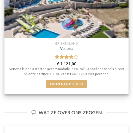
GRIEKENLAND
Venezia
Gewaardeerd
€
1.121,00
4
uit 5
Venezia is een 4 sterren accommodatie in Faliraki. U boekt deze reis direct
bij onze partner TUI. Nu vanaf EUR 1121.00 per persoon.
PRIJZEN EN BOEKEN
WAT ZE OVER ONS ZEGGEN