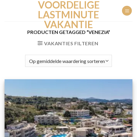
VOORDELIGE
Ga
naar
LASTMINUTE
inhoud
VAKANTIE
PRODUCTEN GETAGGED “VENEZIA”
VAKANTIES FILTEREN