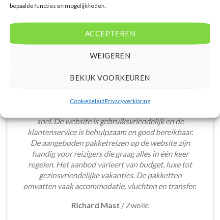
bepaalde functies en mogelijkheden.
ACCEPTEREN
WEIGEREN
BEKIJK VOORKEUREN
Het boeken van een lastminute vakantie via
Cookiebeleid
Privacyverklaring
Voordeligelastminutevakantie.nl is eenvoudig en
snel. De website is gebruiksvriendelijk en de
klantenservice is behulpzaam en goed bereikbaar.
De aangeboden pakketreizen op de website zijn
handig voor reizigers die graag alles in één keer
regelen. Het aanbod varieert van budget, luxe tot
gezinsvriendelijke vakanties. De pakketten
omvatten vaak accommodatie, vluchten en transfer.
Richard Mast
/
Zwolle