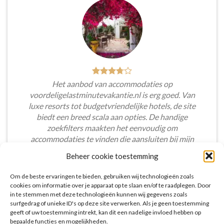
Het aanbod van accommodaties op
voordeligelastminutevakantie.nl is erg goed. Van
luxe resorts tot budgetvriendelijke hotels, de site
biedt een breed scala aan opties. De handige
zoekfilters maakten het eenvoudig om
accommodaties te vinden die aansluiten bij mijn
voorkeuren en budget.
Beheer cookie toestemming
Tim Beukers
/
Tilburg
Om de beste ervaringen te bieden, gebruiken wij technologieën zoals
cookies om informatie over je apparaat op te slaan en/of te raadplegen. Door
in te stemmen met deze technologieën kunnen wij gegevens zoals
surfgedrag of unieke ID's op deze site verwerken. Als je geen toestemming
geeft of uw toestemming intrekt, kan dit een nadelige invloed hebben op
bepaalde functies en mogelijkheden.