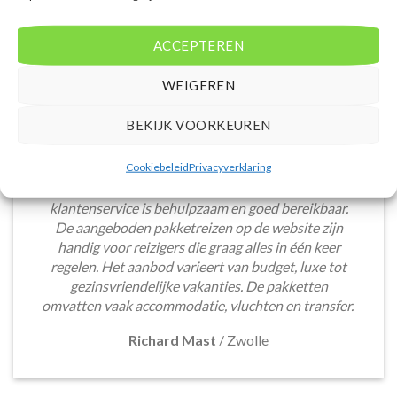
ACCEPTEREN
WEIGEREN
BEKIJK VOORKEUREN
Het boeken van een lastminute vakantie via
Cookiebeleid
Privacyverklaring
Voordeligelastminutevakantie.nl is eenvoudig en
snel. De website is gebruiksvriendelijk en de
klantenservice is behulpzaam en goed bereikbaar.
De aangeboden pakketreizen op de website zijn
handig voor reizigers die graag alles in één keer
regelen. Het aanbod varieert van budget, luxe tot
gezinsvriendelijke vakanties. De pakketten
omvatten vaak accommodatie, vluchten en transfer.
Richard Mast
/
Zwolle