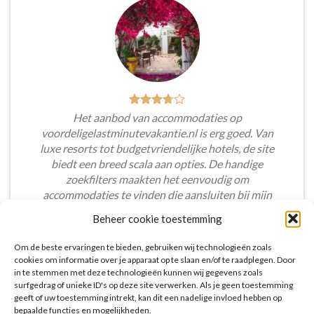
Het aanbod van accommodaties op
voordeligelastminutevakantie.nl is erg goed. Van
luxe resorts tot budgetvriendelijke hotels, de site
biedt een breed scala aan opties. De handige
zoekfilters maakten het eenvoudig om
accommodaties te vinden die aansluiten bij mijn
voorkeuren en budget.
Beheer cookie toestemming
Tim Beukers
/
Tilburg
Om de beste ervaringen te bieden, gebruiken wij technologieën zoals
cookies om informatie over je apparaat op te slaan en/of te raadplegen. Door
in te stemmen met deze technologieën kunnen wij gegevens zoals
surfgedrag of unieke ID's op deze site verwerken. Als je geen toestemming
geeft of uw toestemming intrekt, kan dit een nadelige invloed hebben op
bepaalde functies en mogelijkheden.