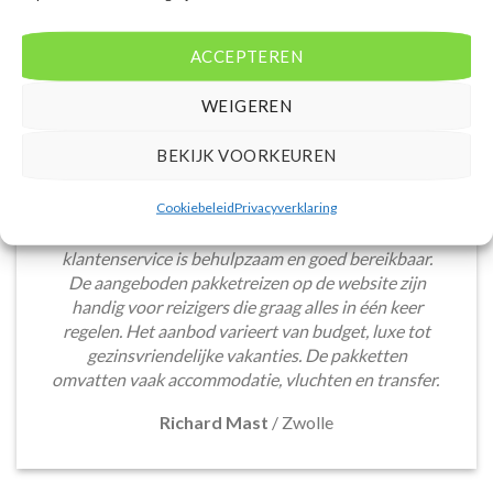
ACCEPTEREN
WEIGEREN
BEKIJK VOORKEUREN
Het boeken van een lastminute vakantie via
Cookiebeleid
Privacyverklaring
Voordeligelastminutevakantie.nl is eenvoudig en
snel. De website is gebruiksvriendelijk en de
klantenservice is behulpzaam en goed bereikbaar.
De aangeboden pakketreizen op de website zijn
handig voor reizigers die graag alles in één keer
regelen. Het aanbod varieert van budget, luxe tot
gezinsvriendelijke vakanties. De pakketten
omvatten vaak accommodatie, vluchten en transfer.
Richard Mast
/
Zwolle