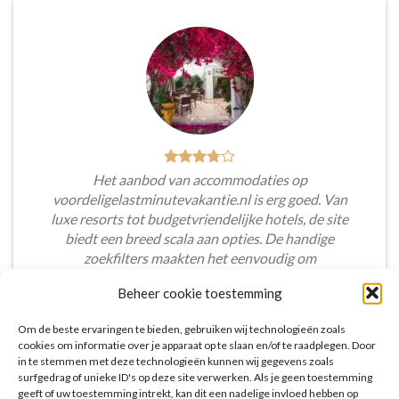
Het aanbod van accommodaties op
voordeligelastminutevakantie.nl is erg goed. Van
luxe resorts tot budgetvriendelijke hotels, de site
biedt een breed scala aan opties. De handige
zoekfilters maakten het eenvoudig om
accommodaties te vinden die aansluiten bij mijn
Beheer cookie toestemming
voorkeuren en budget.
Om de beste ervaringen te bieden, gebruiken wij technologieën zoals
Tim Beukers
/
Tilburg
cookies om informatie over je apparaat op te slaan en/of te raadplegen. Door
in te stemmen met deze technologieën kunnen wij gegevens zoals
surfgedrag of unieke ID's op deze site verwerken. Als je geen toestemming
geeft of uw toestemming intrekt, kan dit een nadelige invloed hebben op