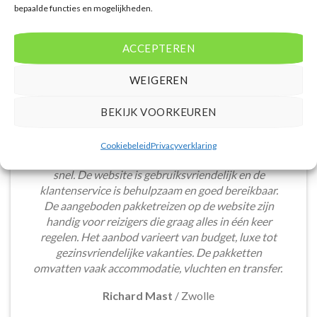
bepaalde functies en mogelijkheden.
ACCEPTEREN
WEIGEREN
BEKIJK VOORKEUREN
Het boeken van een lastminute vakantie via
Cookiebeleid
Privacyverklaring
Voordeligelastminutevakantie.nl is eenvoudig en
snel. De website is gebruiksvriendelijk en de
klantenservice is behulpzaam en goed bereikbaar.
De aangeboden pakketreizen op de website zijn
handig voor reizigers die graag alles in één keer
regelen. Het aanbod varieert van budget, luxe tot
gezinsvriendelijke vakanties. De pakketten
omvatten vaak accommodatie, vluchten en transfer.
Richard Mast
/
Zwolle