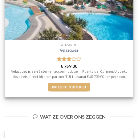
LANZAROTE
Velazquez
Gewaardeerd
€
759,00
3
uit 5
Velazquez is een 3 sterren accommodatie in Puerto del Carmen. U boekt
deze reis direct bij onze partner TUI. Nu vanaf EUR 759.00 per persoon.
PRIJZEN EN BOEKEN
WAT ZE OVER ONS ZEGGEN