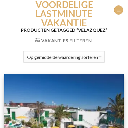
VOORDELIGE
Ga
naar
LASTMINUTE
inhoud
VAKANTIE
PRODUCTEN GETAGGED “VELAZQUEZ”
VAKANTIES FILTEREN