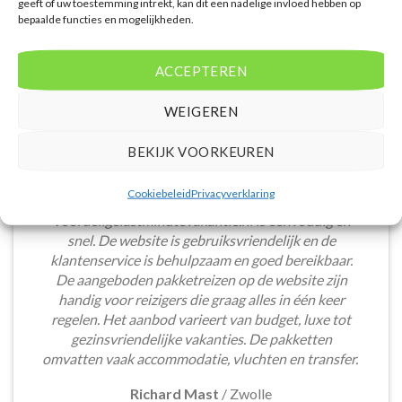
geeft of uw toestemming intrekt, kan dit een nadelige invloed hebben op
bepaalde functies en mogelijkheden.
ACCEPTEREN
WEIGEREN
BEKIJK VOORKEUREN
Cookiebeleid
Privacyverklaring
Het boeken van een lastminute vakantie via
Voordeligelastminutevakantie.nl is eenvoudig en
snel. De website is gebruiksvriendelijk en de
klantenservice is behulpzaam en goed bereikbaar.
De aangeboden pakketreizen op de website zijn
handig voor reizigers die graag alles in één keer
regelen. Het aanbod varieert van budget, luxe tot
gezinsvriendelijke vakanties. De pakketten
omvatten vaak accommodatie, vluchten en transfer.
Richard Mast
/
Zwolle