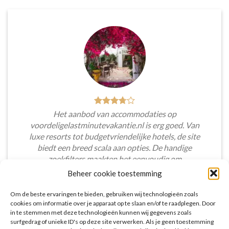
Het aanbod van accommodaties op
voordeligelastminutevakantie.nl is erg goed. Van
luxe resorts tot budgetvriendelijke hotels, de site
biedt een breed scala aan opties. De handige
zoekfilters maakten het eenvoudig om
accommodaties te vinden die aansluiten bij mijn
Beheer cookie toestemming
voorkeuren en budget.
Om de beste ervaringen te bieden, gebruiken wij technologieën zoals
Tim Beukers
/
Tilburg
cookies om informatie over je apparaat op te slaan en/of te raadplegen. Door
in te stemmen met deze technologieën kunnen wij gegevens zoals
surfgedrag of unieke ID's op deze site verwerken. Als je geen toestemming