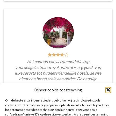
Het aanbod van accommodaties op
voordeligelastminutevakantie.nl is erg goed. Van
luxe resorts tot budgetvriendelijke hotels, de site
biedt een breed scala aan opties. De handige
zoekfilters maakten het eenvoudig om
Beheer cookie toestemming
accommodaties te vinden die aansluiten bij mijn
voorkeuren en budget.
Om de beste ervaringen te bieden, gebruiken wij technologieën zoals
cookies om informatie over je apparaat op te slaan en/of te raadplegen. Door
Tim Beukers
/
Tilburg
in te stemmen met deze technologieën kunnen wij gegevens zoals
surfgedrag of unieke ID's op deze site verwerken. Als je geen toestemming