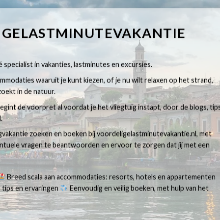
IGELASTMINUTEVAKANTIE
 specialist in vakanties, lastminutes en excursies.
modaties waaruit je kunt kiezen, of je nu wilt relaxen op het strand,
oekt in de natuur.
egint de voorpret al voordat je het vliegtuig instapt, door de blogs, tip
.
egvakantie zoeken en boeken bij voordeligelastminutevakantie.nl, met
ventuele vragen te beantwoorden en ervoor te zorgen dat jij met een
Breed scala aan accommodaties: resorts, hotels en appartementen
 tips en ervaringen
Eenvoudig en veilig boeken, met hulp van het