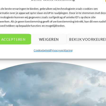
accommodaties te vinden die
de beste ervaringen te bieden, gebruiken wij technologieën zoals cookies om
aansluiten bij mijn voorkeuren en
ormatie over je apparaat op te slaan en/of te raadplegen. Door in te stemmen met dez
budget.
hnologieën kunnen wij gegevens zoals surfgedrag of unieke ID's op deze site
werken. Als je geen toestemming geeft of uw toestemming intrekt, kan dit een nadel
Tim Beukers
/
Tilburg
loed hebben op bepaalde functies en mogelijkheden.
ACCEPTEREN
WEIGEREN
BEKIJK VOORKEURE
Cookiebeleid
Privacyverklaring