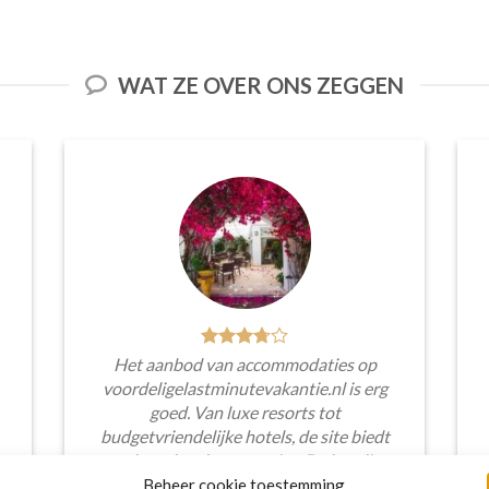
WAT ZE OVER ONS ZEGGEN
Het aanbod van accommodaties op
voordeligelastminutevakantie.nl is erg
goed. Van luxe resorts tot
budgetvriendelijke hotels, de site biedt
een breed scala aan opties. De handige
zoekfilters maakten het eenvoudig om
Beheer cookie toestemming