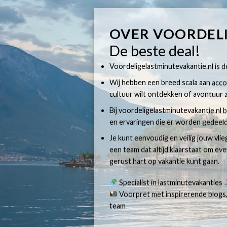
OVER VOORDEL
De beste deal!
Voordeligelastminutevakantie.nl is dé
Wij hebben een breed scala aan accom
cultuur wilt ontdekken of avontuur z
Bij voordeligelastminutevakantie.nl b
en ervaringen die er worden gedeeld
Je kunt eenvoudig en veilig jouw vli
een team dat altijd klaarstaat om e
gerust hart op vakantie kunt gaan.
Specialist in lastminutevakanties
Voorpret met inspirerende blogs,
team