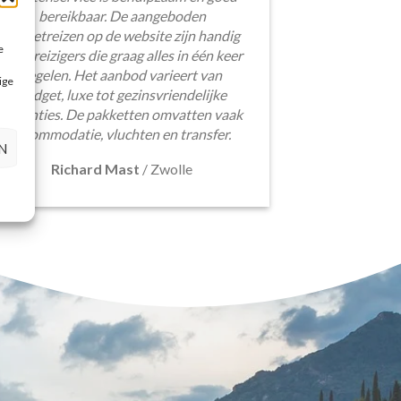
bereikbaar. De aangeboden
pakketreizen op de website zijn handig
e
voor reizigers die graag alles in één keer
regelen. Het aanbod varieert van
ige
budget, luxe tot gezinsvriendelijke
vakanties. De pakketten omvatten vaak
accommodatie, vluchten en transfer.
N
Richard Mast
/
Zwolle