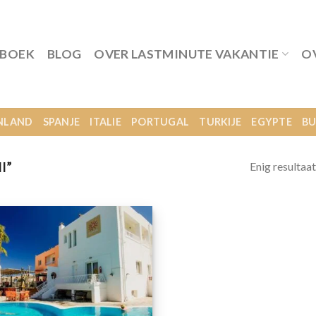
 BOEK
BLOG
OVER LASTMINUTE VAKANTIE
O
NLAND
SPANJE
ITALIE
PORTUGAL
TURKIJE
EGYPTE
BU
Enig resultaat
I”