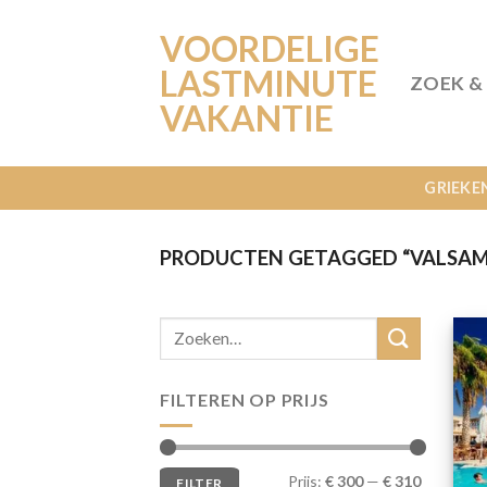
Ga
VOORDELIGE
naar
inhoud
LASTMINUTE
ZOEK &
VAKANTIE
GRIEKE
PRODUCTEN GETAGGED “VALSAM
FILTEREN OP PRIJS
Min.
Max.
Prijs:
€ 300
—
€ 310
FILTER
prijs
prijs