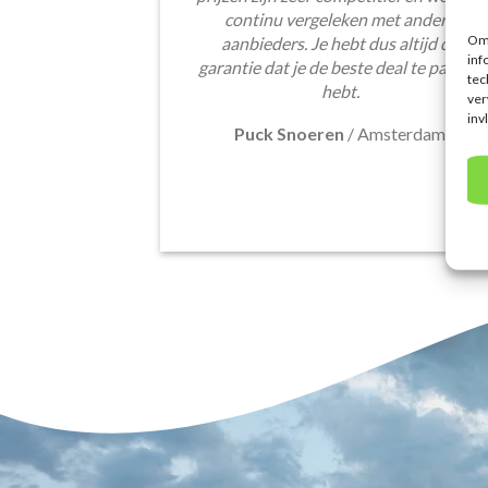
continu vergeleken met andere
Om 
aanbieders. Je hebt dus altijd de
inf
garantie dat je de beste deal te pakken
tec
hebt.
ver
inv
Puck Snoeren
/
Amsterdam