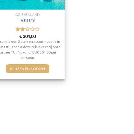
GRIEKENLAND
Valsami
Gewaardeerd
€
304,00
2
uit
lsami is een 2 sterren accommodatie in
5
masti. U boekt deze reis direct bij onze
partner TUI. Nu vanaf EUR 304.00 per
persoon.
PRIJZEN EN BOEKEN