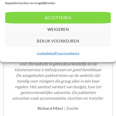
bepaalde functies en mogelijkheden.
ACCEPTEREN
WEIGEREN
BEKIJK VOORKEUREN
Het boeken van een lastminute vakantie via
Cookiebeleid
Privacyverklaring
Voordeligelastminutevakantie.nl is eenvoudig en
snel. De website is gebruiksvriendelijk en de
klantenservice is behulpzaam en goed bereikbaar.
De aangeboden pakketreizen op de website zijn
handig voor reizigers die graag alles in één keer
regelen. Het aanbod varieert van budget, luxe tot
gezinsvriendelijke vakanties. De pakketten
omvatten vaak accommodatie, vluchten en transfer.
Richard Mast
/
Zwolle