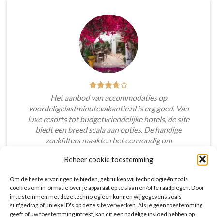
Het aanbod van accommodaties op
voordeligelastminutevakantie.nl is erg goed. Van
luxe resorts tot budgetvriendelijke hotels, de site
biedt een breed scala aan opties. De handige
zoekfilters maakten het eenvoudig om
accommodaties te vinden die aansluiten bij mijn
Beheer cookie toestemming
voorkeuren en budget.
Om de beste ervaringen te bieden, gebruiken wij technologieën zoals
Tim Beukers
/
Tilburg
cookies om informatie over je apparaat op te slaan en/of te raadplegen. Door
in te stemmen met deze technologieën kunnen wij gegevens zoals
surfgedrag of unieke ID's op deze site verwerken. Als je geen toestemming
geeft of uw toestemming intrekt, kan dit een nadelige invloed hebben op