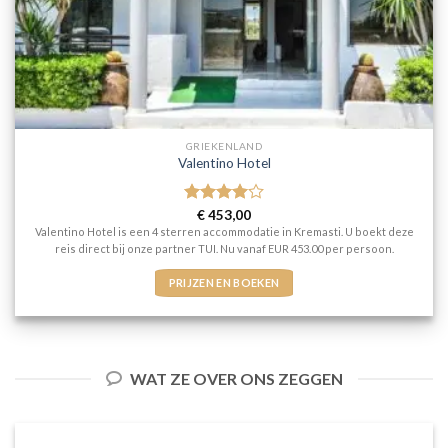
GRIEKENLAND
Valentino Hotel
Gewaardeerd
€
453,00
4
uit 5
Valentino Hotel is een 4 sterren accommodatie in Kremasti. U boekt deze
reis direct bij onze partner TUI. Nu vanaf EUR 453.00 per persoon.
PRIJZEN EN BOEKEN
WAT ZE OVER ONS ZEGGEN