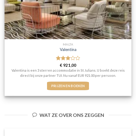
MALTA
Valentina
Gewaardeerd
€
921,00
3
uit 5
Valentina is een 3 sterren accommodatie in St Julians. U boekt deze reis
direct bij onze partner TUI. Nu vanaf EUR 921.00 per persoon.
PRIJZEN EN BOEKEN
WAT ZE OVER ONS ZEGGEN