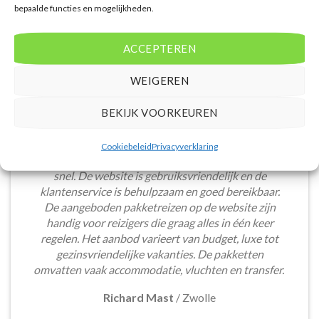
bepaalde functies en mogelijkheden.
ACCEPTEREN
WEIGEREN
BEKIJK VOORKEUREN
Het boeken van een lastminute vakantie via
Cookiebeleid
Privacyverklaring
Voordeligelastminutevakantie.nl is eenvoudig en
snel. De website is gebruiksvriendelijk en de
klantenservice is behulpzaam en goed bereikbaar.
De aangeboden pakketreizen op de website zijn
handig voor reizigers die graag alles in één keer
regelen. Het aanbod varieert van budget, luxe tot
gezinsvriendelijke vakanties. De pakketten
omvatten vaak accommodatie, vluchten en transfer.
Richard Mast
/
Zwolle