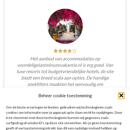
Het aanbod van accommodaties op
voordeligelastminutevakantie.nl is erg goed. Van
luxe resorts tot budgetvriendelijke hotels, de site
biedt een breed scala aan opties. De handige
zoekfilters maakten het eenvoudig om
accommodaties te vinden die aansluiten bij mijn
Beheer cookie toestemming
voorkeuren en budget.
Om de beste ervaringen te bieden, gebruiken wij technologieën zoals
Tim Beukers
/
Tilburg
cookies om informatie over je apparaat op te slaan en/of te raadplegen. Door
in te stemmen met deze technologieën kunnen wij gegevens zoals
surfgedrag of unieke ID's op deze site verwerken. Als je geen toestemming
geeft of uw toestemming intrekt, kan dit een nadelige invloed hebben op