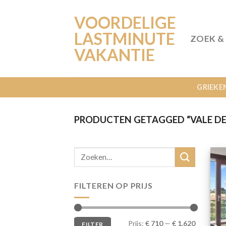
Ga
VOORDELIGE
naar
inhoud
LASTMINUTE
ZOEK &
VAKANTIE
GRIEKE
PRODUCTEN GETAGGED “VALE DE
FILTEREN OP PRIJS
Min.
Max.
Prijs:
€ 710
—
€ 1.620
FILTER
prijs
prijs