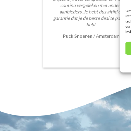
continu vergeleken met andere
Om 
aanbieders. Je hebt dus altijd de
inf
garantie dat je de beste deal te pakken
tec
hebt.
ver
inv
Puck Snoeren
/
Amsterdam