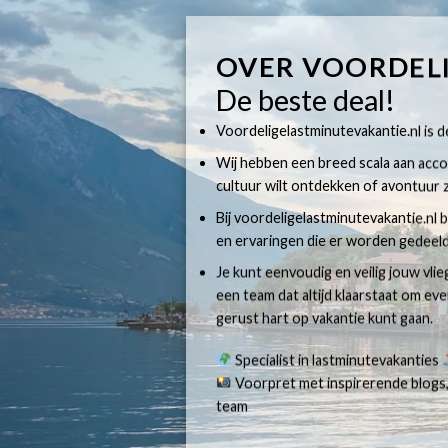
OVER VOORDEL
De beste deal!
Voordeligelastminutevakantie.nl is dé
Wij hebben een breed scala aan accom
cultuur wilt ontdekken of avontuur z
Bij voordeligelastminutevakantie.nl b
en ervaringen die er worden gedeeld
Je kunt eenvoudig en veilig jouw vli
een team dat altijd klaarstaat om e
gerust hart op vakantie kunt gaan.
Specialist in lastminutevakanties
Voorpret met inspirerende blogs,
team