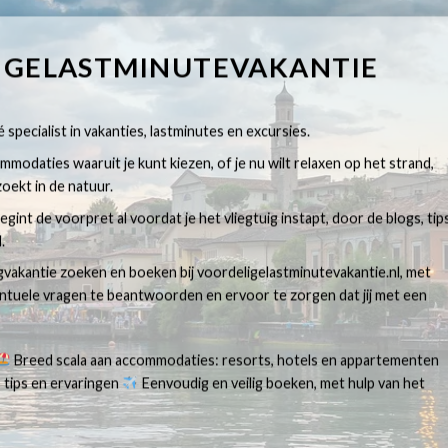
IGELASTMINUTEVAKANTIE
 specialist in vakanties, lastminutes en excursies.
modaties waaruit je kunt kiezen, of je nu wilt relaxen op het strand,
oekt in de natuur.
egint de voorpret al voordat je het vliegtuig instapt, door de blogs, tip
.
egvakantie zoeken en boeken bij voordeligelastminutevakantie.nl, met
ventuele vragen te beantwoorden en ervoor te zorgen dat jij met een
Breed scala aan accommodaties: resorts, hotels en appartementen
 tips en ervaringen
Eenvoudig en veilig boeken, met hulp van het