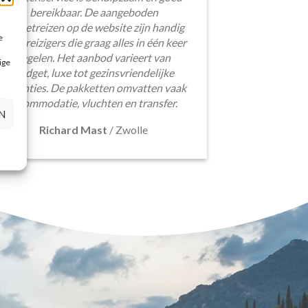
bereikbaar. De aangeboden
pakketreizen op de website zijn handig
e
voor reizigers die graag alles in één keer
regelen. Het aanbod varieert van
ige
budget, luxe tot gezinsvriendelijke
vakanties. De pakketten omvatten vaak
accommodatie, vluchten en transfer.
N
Richard Mast
/
Zwolle