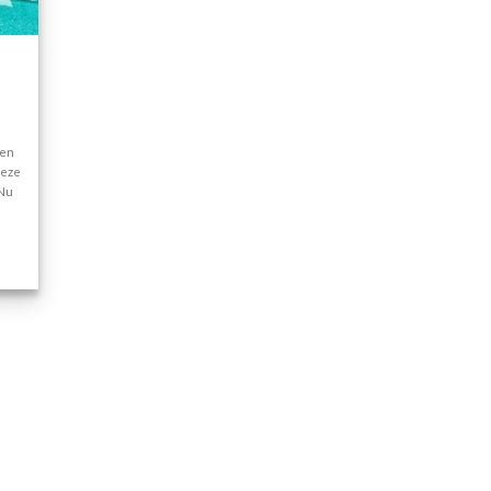
ren
deze
 Nu