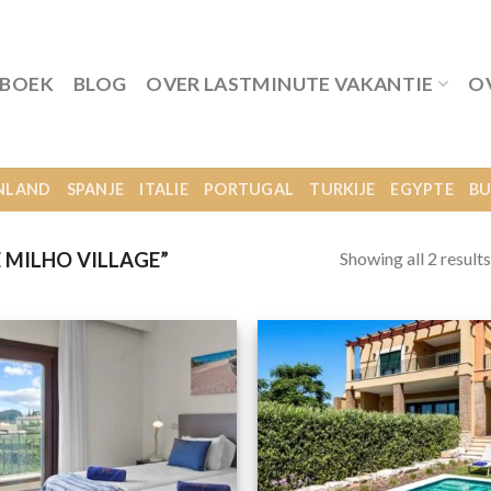
 BOEK
BLOG
OVER LASTMINUTE VAKANTIE
O
NLAND
SPANJE
ITALIE
PORTUGAL
TURKIJE
EGYPTE
BU
Showing all 2 results
 MILHO VILLAGE”