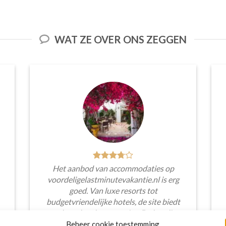
WAT ZE OVER ONS ZEGGEN
Het aanbod van accommodaties op
voordeligelastminutevakantie.nl is erg
goed. Van luxe resorts tot
budgetvriendelijke hotels, de site biedt
een breed scala aan opties. De handige
zoekfilters maakten het eenvoudig om
Beheer cookie toestemming