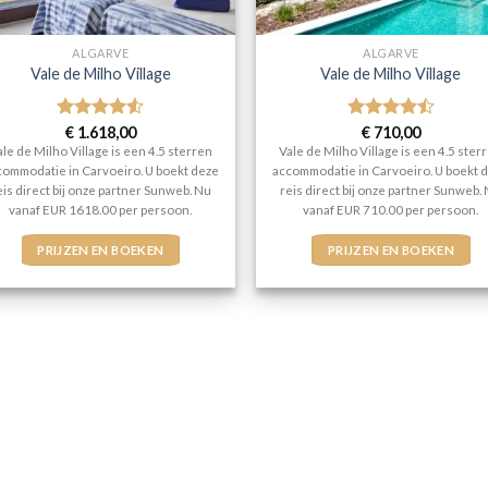
ALGARVE
ALGARVE
Vale de Milho Village
Vale de Milho Village
Gewaardeerd
€
1.618,00
Gewaardeerd
€
710,00
4.5
uit 5
4.5
uit 5
ale de Milho Village is een 4.5 sterren
Vale de Milho Village is een 4.5 ster
commodatie in Carvoeiro. U boekt deze
accommodatie in Carvoeiro. U boekt 
eis direct bij onze partner Sunweb. Nu
reis direct bij onze partner Sunweb.
vanaf EUR 1618.00 per persoon.
vanaf EUR 710.00 per persoon.
PRIJZEN EN BOEKEN
PRIJZEN EN BOEKEN