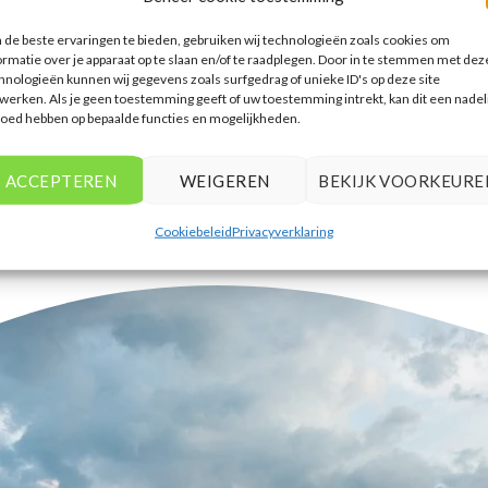
accommodaties te vinden die
de beste ervaringen te bieden, gebruiken wij technologieën zoals cookies om
aansluiten bij mijn voorkeuren en
ormatie over je apparaat op te slaan en/of te raadplegen. Door in te stemmen met dez
budget.
hnologieën kunnen wij gegevens zoals surfgedrag of unieke ID's op deze site
werken. Als je geen toestemming geeft of uw toestemming intrekt, kan dit een nadel
Tim Beukers
/
Tilburg
loed hebben op bepaalde functies en mogelijkheden.
ACCEPTEREN
WEIGEREN
BEKIJK VOORKEURE
Cookiebeleid
Privacyverklaring