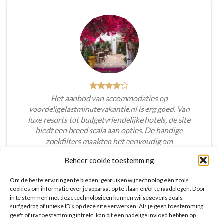
Het aanbod van accommodaties op
voordeligelastminutevakantie.nl is erg goed. Van
luxe resorts tot budgetvriendelijke hotels, de site
biedt een breed scala aan opties. De handige
zoekfilters maakten het eenvoudig om
accommodaties te vinden die aansluiten bij mijn
Beheer cookie toestemming
voorkeuren en budget.
Om de beste ervaringen te bieden, gebruiken wij technologieën zoals
Tim Beukers
/
Tilburg
cookies om informatie over je apparaat op te slaan en/of te raadplegen. Door
in te stemmen met deze technologieën kunnen wij gegevens zoals
surfgedrag of unieke ID's op deze site verwerken. Als je geen toestemming
geeft of uw toestemming intrekt, kan dit een nadelige invloed hebben op