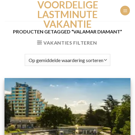
VOORDELIGE
Ga
naar
LASTMINUTE
inhoud
VAKANTIE
PRODUCTEN GETAGGED “VALAMAR DIAMANT”
VAKANTIES FILTEREN