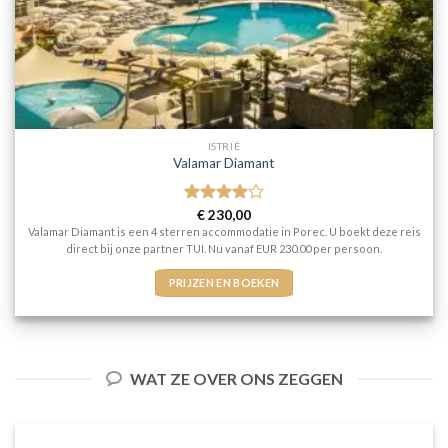
ISTRIË
Valamar Diamant
Gewaardeerd
€
230,00
4
uit 5
Valamar Diamant is een 4 sterren accommodatie in Porec. U boekt deze reis
direct bij onze partner TUI. Nu vanaf EUR 230.00 per persoon.
PRIJZEN EN BOEKEN
WAT ZE OVER ONS ZEGGEN