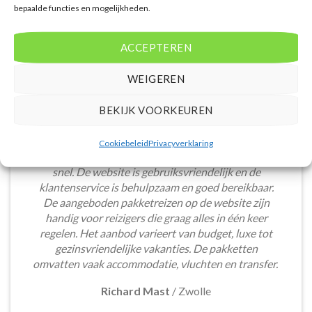
bepaalde functies en mogelijkheden.
ACCEPTEREN
WEIGEREN
BEKIJK VOORKEUREN
Het boeken van een lastminute vakantie via
Cookiebeleid
Privacyverklaring
Voordeligelastminutevakantie.nl is eenvoudig en
snel. De website is gebruiksvriendelijk en de
klantenservice is behulpzaam en goed bereikbaar.
De aangeboden pakketreizen op de website zijn
handig voor reizigers die graag alles in één keer
regelen. Het aanbod varieert van budget, luxe tot
gezinsvriendelijke vakanties. De pakketten
omvatten vaak accommodatie, vluchten en transfer.
Richard Mast
/
Zwolle