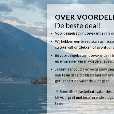
OVER VOORDEL
De beste deal!
Voordeligelastminutevakantie.nl is dé
Wij hebben een breed scala aan accom
cultuur wilt ontdekken of avontuur z
Bij voordeligelastminutevakantie.nl b
en ervaringen die er worden gedeeld
Je kunt eenvoudig en veilig jouw vli
een team dat altijd klaarstaat om e
gerust hart op vakantie kunt gaan.
Specialist in lastminutevakanties
Voorpret met inspirerende blogs,
team