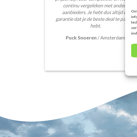
continu vergeleken met andere
Om 
aanbieders. Je hebt dus altijd de
inf
garantie dat je de beste deal te pakken
tec
hebt.
ver
inv
Puck Snoeren
/
Amsterdam