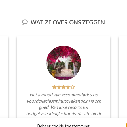
WAT ZE OVER ONS ZEGGEN
Het aanbod van accommodaties op
voordeligelastminutevakantie.nl is erg
goed. Van luxe resorts tot
budgetvriendelijke hotels, de site biedt
een breed scala aan opties. De handige
zoekfilters maakten het eenvoudig om
Beheer cookie toestemming