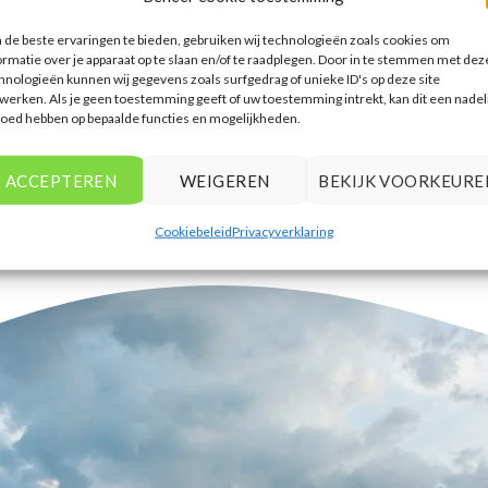
accommodaties te vinden die
de beste ervaringen te bieden, gebruiken wij technologieën zoals cookies om
aansluiten bij mijn voorkeuren en
ormatie over je apparaat op te slaan en/of te raadplegen. Door in te stemmen met dez
budget.
hnologieën kunnen wij gegevens zoals surfgedrag of unieke ID's op deze site
werken. Als je geen toestemming geeft of uw toestemming intrekt, kan dit een nadel
Tim Beukers
/
Tilburg
loed hebben op bepaalde functies en mogelijkheden.
ACCEPTEREN
WEIGEREN
BEKIJK VOORKEURE
Cookiebeleid
Privacyverklaring