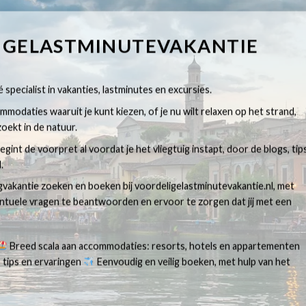
IGELASTMINUTEVAKANTIE
 specialist in vakanties, lastminutes en excursies.
modaties waaruit je kunt kiezen, of je nu wilt relaxen op het strand,
oekt in de natuur.
egint de voorpret al voordat je het vliegtuig instapt, door de blogs, tip
.
egvakantie zoeken en boeken bij voordeligelastminutevakantie.nl, met
ventuele vragen te beantwoorden en ervoor te zorgen dat jij met een
Breed scala aan accommodaties: resorts, hotels en appartementen
 tips en ervaringen
Eenvoudig en veilig boeken, met hulp van het