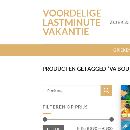
Ga
VOORDELIGE
naar
inhoud
LASTMINUTE
ZOEK &
VAKANTIE
GRIEKE
PRODUCTEN GETAGGED “VA BOUT
FILTEREN OP PRIJS
Min.
Max.
Prijs:
€ 890
—
€ 900
FILTER
prijs
prijs