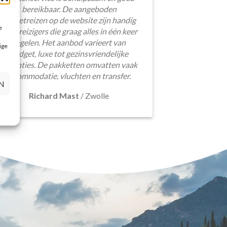
bereikbaar. De aangeboden
pakketreizen op de website zijn handig
e
voor reizigers die graag alles in één keer
regelen. Het aanbod varieert van
ige
budget, luxe tot gezinsvriendelijke
vakanties. De pakketten omvatten vaak
accommodatie, vluchten en transfer.
N
Richard Mast
/
Zwolle