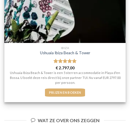
IBIZA
Ushuaia Ibiza Beach & Tower
Gewaardeerd
€
2.797,00
5
uit 5
Ushuaia Ibiza Beach & Tower is een 5 sterren accommodatie in Playa d'en
Bossa. U boekt deze reis direct bij onze partner TUI. Nu vanaf EUR 2797.00
per persoon.
PRIJZEN EN BOEKEN
WAT ZE OVER ONS ZEGGEN