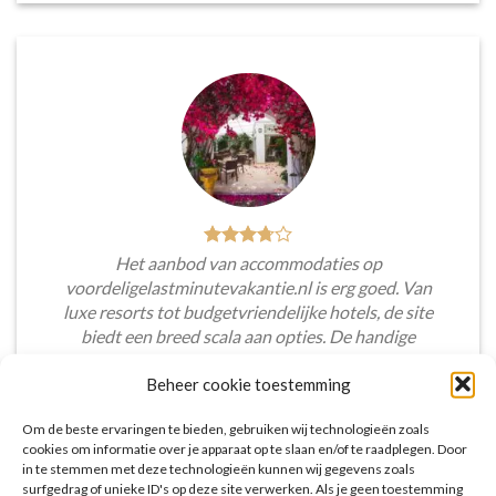
Het aanbod van accommodaties op
voordeligelastminutevakantie.nl is erg goed. Van
luxe resorts tot budgetvriendelijke hotels, de site
biedt een breed scala aan opties. De handige
zoekfilters maakten het eenvoudig om
Beheer cookie toestemming
accommodaties te vinden die aansluiten bij mijn
voorkeuren en budget.
Om de beste ervaringen te bieden, gebruiken wij technologieën zoals
cookies om informatie over je apparaat op te slaan en/of te raadplegen. Door
Tim Beukers
/
Tilburg
in te stemmen met deze technologieën kunnen wij gegevens zoals
surfgedrag of unieke ID's op deze site verwerken. Als je geen toestemming