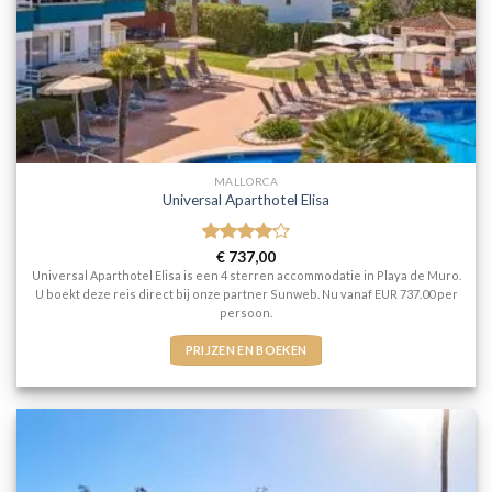
MALLORCA
Universal Aparthotel Elisa
Gewaardeerd
€
737,00
4
uit 5
Universal Aparthotel Elisa is een 4 sterren accommodatie in Playa de Muro.
U boekt deze reis direct bij onze partner Sunweb. Nu vanaf EUR 737.00 per
persoon.
PRIJZEN EN BOEKEN