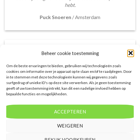
hebt.
Puck Snoeren
/
Amsterdam
Beheer cookie toestemming
Om de beste ervaringen te bieden, gebruiken wij technologieën zoals
cookies om informatie over je apparaat op te slaan en/of te raadplegen. Door
in te stemmen met deze technologieën kunnen wij gegevens zoals
surfgedrag of unieke ID's op deze site verwerken. Als je geen toestemming
geeft of uw toestemming intrekt, kan dit een nadelige invloed hebben op
bepaalde functies en mogelijkheden.
Het aanbod van accommodaties op
voordeligelastminutevakantie.nl is erg goed. Van
ACCEPTEREN
luxe resorts tot budgetvriendelijke hotels, de site
biedt een breed scala aan opties. De handige
WEIGEREN
zoekfilters maakten het eenvoudig om
accommodaties te vinden die aansluiten bij mijn
BEKIJK VOORKEUREN