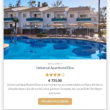
MALLORCA
Universal Aparthotel Elisa
Gewaardeerd
€
731,00
4
uit 5
Universal Aparthotel Elisa is een 4 sterren accommodatie in Playa de Muro.
U boekt deze reis direct bij onze partner Sunweb. Nu vanaf EUR 731.00 per
persoon.
PRIJZEN EN BOEKEN