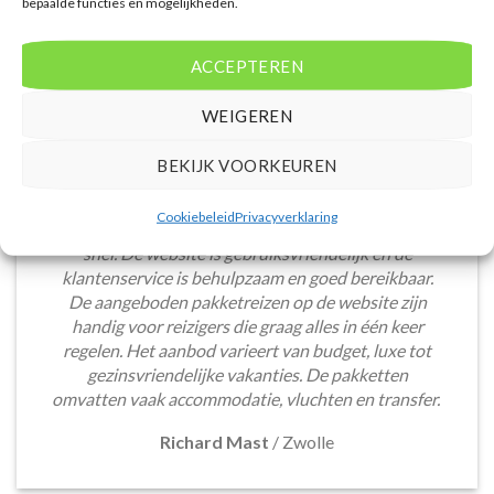
bepaalde functies en mogelijkheden.
ACCEPTEREN
WEIGEREN
BEKIJK VOORKEUREN
Het boeken van een lastminute vakantie via
Cookiebeleid
Privacyverklaring
Voordeligelastminutevakantie.nl is eenvoudig en
snel. De website is gebruiksvriendelijk en de
klantenservice is behulpzaam en goed bereikbaar.
De aangeboden pakketreizen op de website zijn
handig voor reizigers die graag alles in één keer
regelen. Het aanbod varieert van budget, luxe tot
gezinsvriendelijke vakanties. De pakketten
omvatten vaak accommodatie, vluchten en transfer.
Richard Mast
/
Zwolle