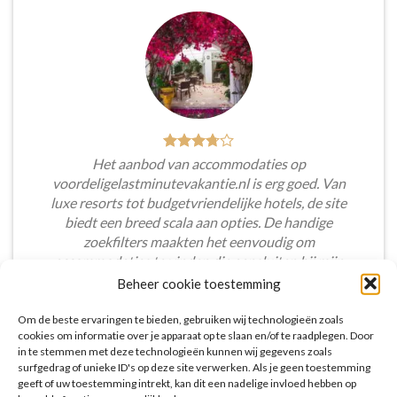
Het aanbod van accommodaties op
voordeligelastminutevakantie.nl is erg goed. Van
luxe resorts tot budgetvriendelijke hotels, de site
biedt een breed scala aan opties. De handige
zoekfilters maakten het eenvoudig om
accommodaties te vinden die aansluiten bij mijn
voorkeuren en budget.
Beheer cookie toestemming
Tim Beukers
/
Tilburg
Om de beste ervaringen te bieden, gebruiken wij technologieën zoals
cookies om informatie over je apparaat op te slaan en/of te raadplegen. Door
in te stemmen met deze technologieën kunnen wij gegevens zoals
surfgedrag of unieke ID's op deze site verwerken. Als je geen toestemming
geeft of uw toestemming intrekt, kan dit een nadelige invloed hebben op