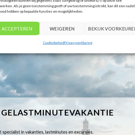
hnologieën kunnen wij gegevens zoals surfgedrag of unieke ID's op deze site
werken. Als je geen toestemming geeft of uw toestemming intrekt, kan dit een nadel
loed hebben op bepaalde functies en mogelijkheden.
ACCEPTEREN
WEIGEREN
BEKIJK VOORKEURE
Cookiebeleid
Privacyverklaring
IGELASTMINUTEVAKANTIE
 specialist in vakanties, lastminutes en excursies.