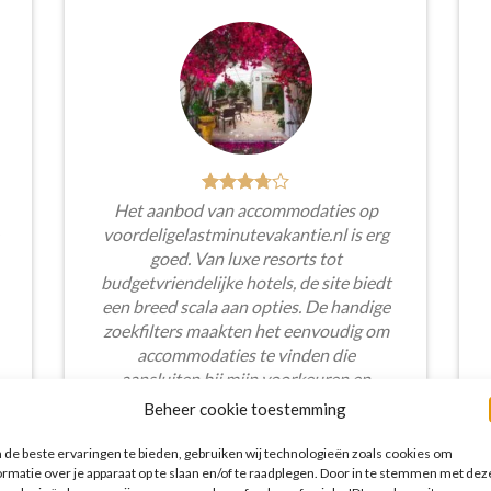
Het aanbod van accommodaties op
voordeligelastminutevakantie.nl is erg
goed. Van luxe resorts tot
budgetvriendelijke hotels, de site biedt
een breed scala aan opties. De handige
zoekfilters maakten het eenvoudig om
accommodaties te vinden die
aansluiten bij mijn voorkeuren en
budget.
Beheer cookie toestemming
Tim Beukers
/
Tilburg
de beste ervaringen te bieden, gebruiken wij technologieën zoals cookies om
ormatie over je apparaat op te slaan en/of te raadplegen. Door in te stemmen met dez