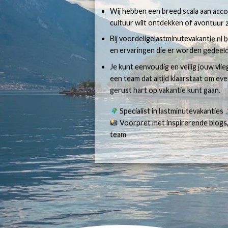
Wij hebben een breed scala aan accom
cultuur wilt ontdekken of avontuur z
Bij voordeligelastminutevakantie.nl b
en ervaringen die er worden gedeeld
Je kunt eenvoudig en veilig jouw vli
een team dat altijd klaarstaat om e
gerust hart op vakantie kunt gaan.
Specialist in lastminutevakanties
Voorpret met inspirerende blogs,
team