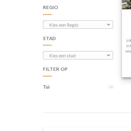
REGIO
Kies een Regio
STAD
U 
in 
onz
Kies een stad
FILTER OP
Tui
(1)