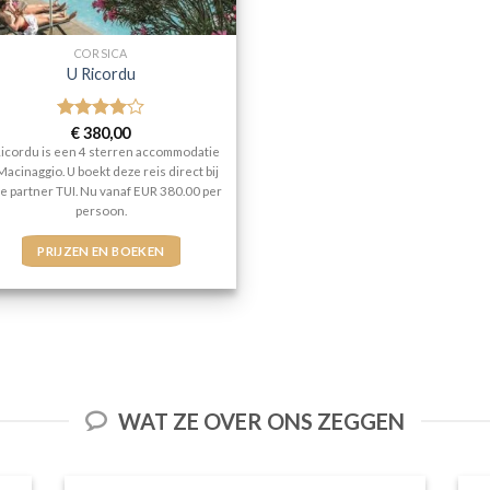
CORSICA
U Ricordu
Gewaardeerd
€
380,00
4
uit 5
Ricordu is een 4 sterren accommodatie
Macinaggio. U boekt deze reis direct bij
e partner TUI. Nu vanaf EUR 380.00 per
persoon.
PRIJZEN EN BOEKEN
WAT ZE OVER ONS ZEGGEN