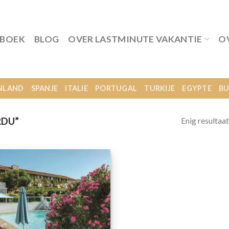
 BOEK
BLOG
OVER LASTMINUTE VAKANTIE
O
NLAND
SPANJE
ITALIE
PORTUGAL
TURKIJE
EGYPTE
BU
Enig resultaat
RDU”