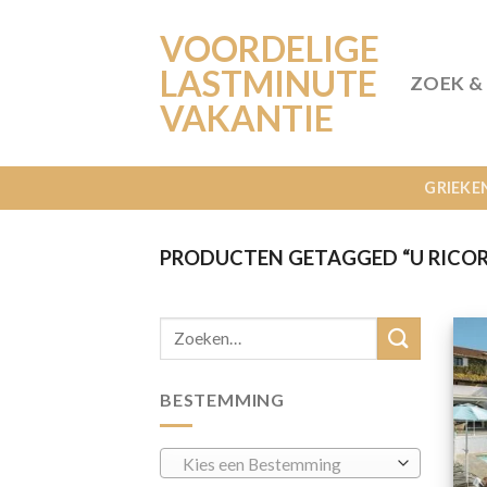
Ga
VOORDELIGE
naar
inhoud
LASTMINUTE
ZOEK &
VAKANTIE
GRIEKE
PRODUCTEN GETAGGED “U RICO
BESTEMMING
Kies een Bestemming