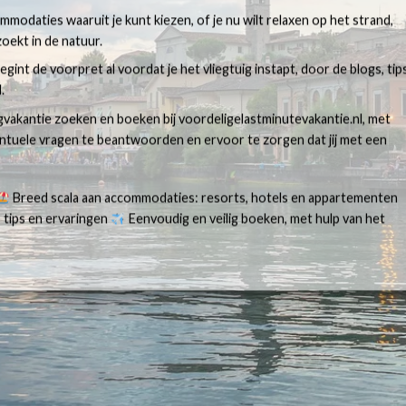
modaties waaruit je kunt kiezen, of je nu wilt relaxen op het strand,
oekt in de natuur.
egint de voorpret al voordat je het vliegtuig instapt, door de blogs, tip
.
egvakantie zoeken en boeken bij voordeligelastminutevakantie.nl, met
ventuele vragen te beantwoorden en ervoor te zorgen dat jij met een
Breed scala aan accommodaties: resorts, hotels en appartementen
 tips en ervaringen
Eenvoudig en veilig boeken, met hulp van het