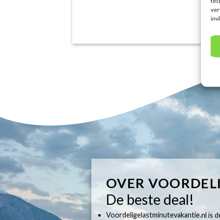
tec
ver
inv
OVER VOORDEL
De beste deal!
Voordeligelastminutevakantie.nl is dé