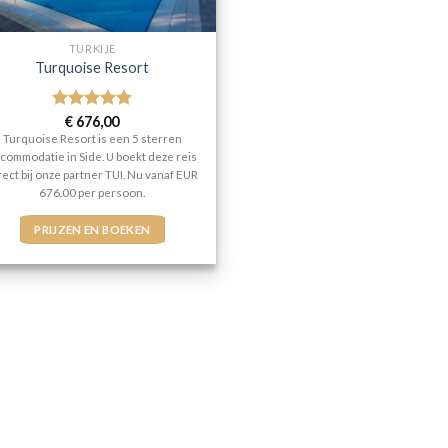
TURKIJE
Turquoise Resort
Gewaardeerd
€
676,00
5
uit 5
Turquoise Resort is een 5 sterren
commodatie in Side. U boekt deze reis
rect bij onze partner TUI. Nu vanaf EUR
676.00 per persoon.
PRIJZEN EN BOEKEN