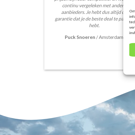
continu vergeleken met andere
Om 
aanbieders. Je hebt dus altijd de
inf
garantie dat je de beste deal te pakken
tec
hebt.
ver
inv
Puck Snoeren
/
Amsterdam