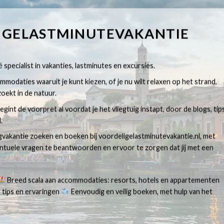
IGELASTMINUTEVAKANTIE
 specialist in vakanties, lastminutes en excursies.
modaties waaruit je kunt kiezen, of je nu wilt relaxen op het strand,
oekt in de natuur.
egint de voorpret al voordat je het vliegtuig instapt, door de blogs, tip
.
egvakantie zoeken en boeken bij voordeligelastminutevakantie.nl, met
ventuele vragen te beantwoorden en ervoor te zorgen dat jij met een
Breed scala aan accommodaties: resorts, hotels en appartementen
 tips en ervaringen
Eenvoudig en veilig boeken, met hulp van het