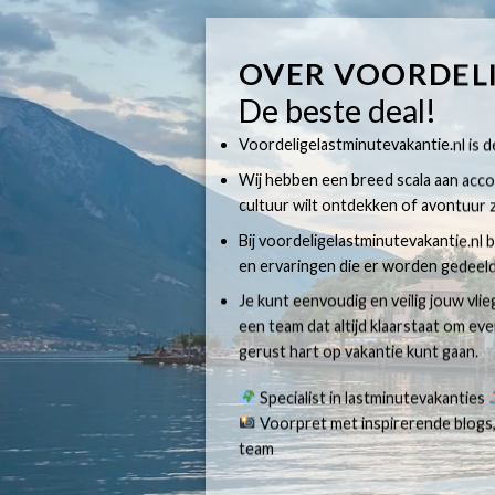
OVER VOORDEL
De beste deal!
Voordeligelastminutevakantie.nl is dé
Wij hebben een breed scala aan accom
cultuur wilt ontdekken of avontuur z
Bij voordeligelastminutevakantie.nl b
en ervaringen die er worden gedeeld
Je kunt eenvoudig en veilig jouw vli
een team dat altijd klaarstaat om e
gerust hart op vakantie kunt gaan.
Specialist in lastminutevakanties
Voorpret met inspirerende blogs,
team