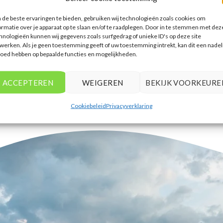
accommodaties te vinden die
de beste ervaringen te bieden, gebruiken wij technologieën zoals cookies om
aansluiten bij mijn voorkeuren en
ormatie over je apparaat op te slaan en/of te raadplegen. Door in te stemmen met dez
budget.
hnologieën kunnen wij gegevens zoals surfgedrag of unieke ID's op deze site
werken. Als je geen toestemming geeft of uw toestemming intrekt, kan dit een nadel
Tim Beukers
/
Tilburg
loed hebben op bepaalde functies en mogelijkheden.
ACCEPTEREN
WEIGEREN
BEKIJK VOORKEURE
Cookiebeleid
Privacyverklaring