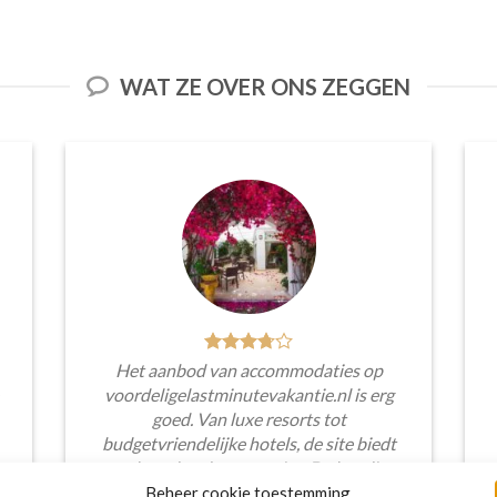
WAT ZE OVER ONS ZEGGEN
Het aanbod van accommodaties op
voordeligelastminutevakantie.nl is erg
goed. Van luxe resorts tot
budgetvriendelijke hotels, de site biedt
een breed scala aan opties. De handige
zoekfilters maakten het eenvoudig om
Beheer cookie toestemming