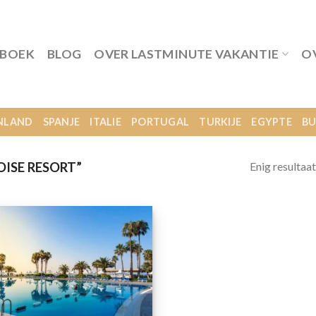
 BOEK
BLOG
OVER LASTMINUTE VAKANTIE
O
NLAND
SPANJE
ITALIE
PORTUGAL
TURKIJE
EGYPTE
BU
Enig resultaat
ISE RESORT”