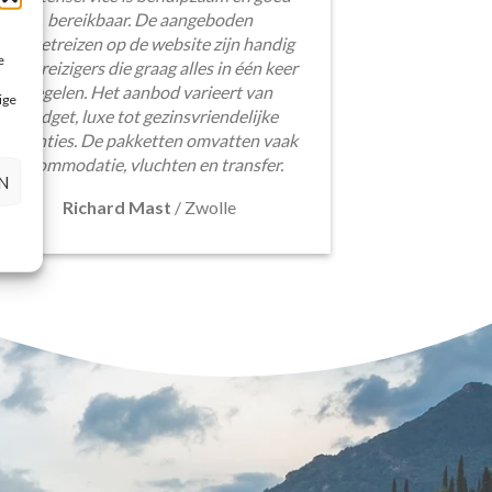
bereikbaar. De aangeboden
pakketreizen op de website zijn handig
e
voor reizigers die graag alles in één keer
regelen. Het aanbod varieert van
ige
budget, luxe tot gezinsvriendelijke
vakanties. De pakketten omvatten vaak
accommodatie, vluchten en transfer.
N
Richard Mast
/
Zwolle