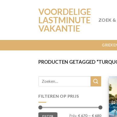
Ga
VOORDELIGE
naar
inhoud
LASTMINUTE
ZOEK &
VAKANTIE
GRIEKE
PRODUCTEN GETAGGED “TURQUO
FILTEREN OP PRIJS
Min.
Max.
Prijs:
€ 670
—
€ 680
FILTER
prijs
prijs