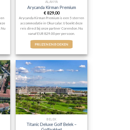
ALANYA
Arycanda Kirman Premium
€
829,00
ren
Arycanda Kirman Premium is een 5 sterren
deze
accommodatie in Okurcalar. U boekt deze
. Nu
reis direct bij onze partner Corendon. Nu
vanaf EUR 829.00 per persoon.
PRIJZEN EN BOEKEN
BELEK
Titanic Deluxe Golf Belek –
Golfpakket