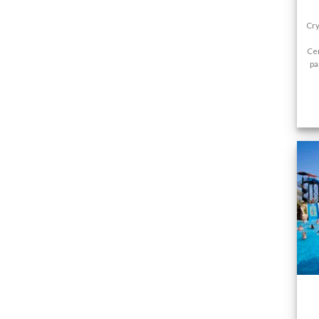
Cry
Cen
pa