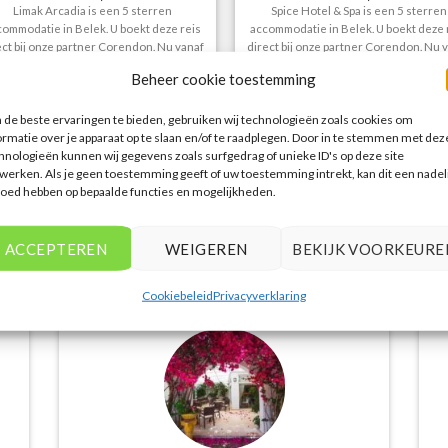
Limak Arcadia is een 5 sterren
Spice Hotel & Spa is een 5 sterren
commodatie in Belek. U boekt deze reis
accommodatie in Belek. U boekt deze 
ect bij onze partner Corendon. Nu vanaf
direct bij onze partner Corendon. Nu 
EUR 439.00 per persoon.
EUR 763.00 per persoon.
Beheer cookie toestemming
PRIJZEN EN BOEKEN
PRIJZEN EN BOEKEN
de beste ervaringen te bieden, gebruiken wij technologieën zoals cookies om
ormatie over je apparaat op te slaan en/of te raadplegen. Door in te stemmen met dez
hnologieën kunnen wij gegevens zoals surfgedrag of unieke ID's op deze site
werken. Als je geen toestemming geeft of uw toestemming intrekt, kan dit een nadel
1
2
3
4
…
70
71
loed hebben op bepaalde functies en mogelijkheden.
WAT ZE OVER ONS ZEGGEN
ACCEPTEREN
WEIGEREN
BEKIJK VOORKEURE
Cookiebeleid
Privacyverklaring