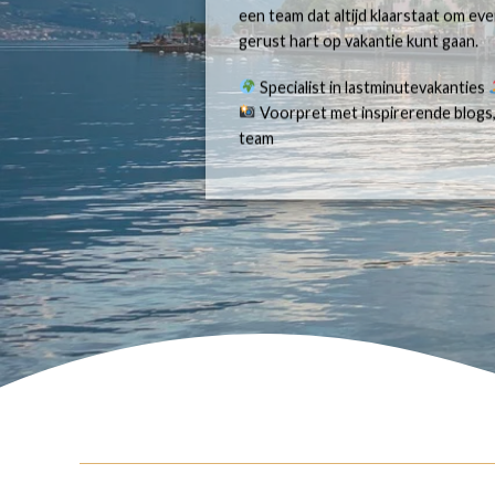
een team dat altijd klaarstaat om e
gerust hart op vakantie kunt gaan.
Specialist in lastminutevakanties
Voorpret met inspirerende blogs,
team