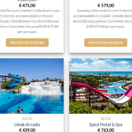
€
475,00
€
579,00
stal De Luxe Comfort Collection is een
Kamelya Selin Hotel is een 5 sterr
5 sterren accommodatie in Kemer-
accommodatie in Colakli. U boekt deze
trum. U boekt deze reis direct bij onze
direct bij onze partner Corendon. Nu 
rtner Corendon. Nu vanaf EUR 475.00
EUR 579.00 per persoon.
per persoon.
PRIJZEN EN BOEKEN
PRIJZEN EN BOEKEN
BELEK
BELEK
Limak Arcadia
Spice Hotel & Spa
€
439,00
€
763,00