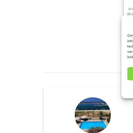
ac
dir
Om 
inf
tec
ver
inv