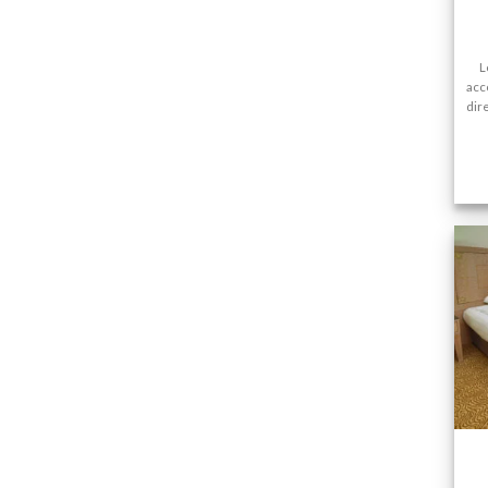
L
acc
dir