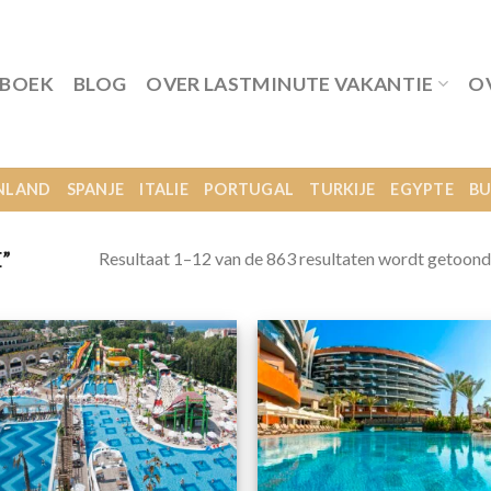
 BOEK
BLOG
OVER LASTMINUTE VAKANTIE
O
NLAND
SPANJE
ITALIE
PORTUGAL
TURKIJE
EGYPTE
BU
Resultaat 1–12 van de 863 resultaten wordt getoond
”