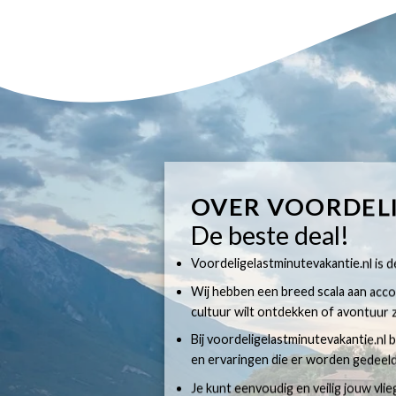
OVER VOORDEL
De beste deal!
Voordeligelastminutevakantie.nl is dé
Wij hebben een breed scala aan accom
cultuur wilt ontdekken of avontuur z
Bij voordeligelastminutevakantie.nl b
en ervaringen die er worden gedeeld
Je kunt eenvoudig en veilig jouw vli