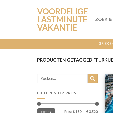
Ga
VOORDELIGE
naar
inhoud
LASTMINUTE
ZOEK &
VAKANTIE
GRIEKE
PRODUCTEN GETAGGED “TURKIJE
FILTEREN OP PRIJS
Min.
Max.
Prijs:
€ 180
—
€ 3.520
FILTER
prijs
prijs