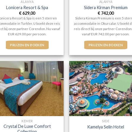
ALANYA
ALANYA
Lonicera Resort & Spa
Sidera Kirman Premium
€
629,00
€
742,00
onicera Resort & Spa is een 5 sterren
Sidera Kirman Premium is een 5 ster
ommodatie in Turkler. U boekt deze reis
accommodatie in Okurcalar. U boekt 
ect bij onze partner Corendon. Nu vanaf
reis direct bij onze partner Corendon
EUR 629.00 per persoon.
vanaf EUR 742.00 per persoon.
PRIJZEN EN BOEKEN
PRIJZEN EN BOEKEN
KEMER
SIDE
Crystal De Luxe Comfort
Kamelya Selin Hotel
Collection