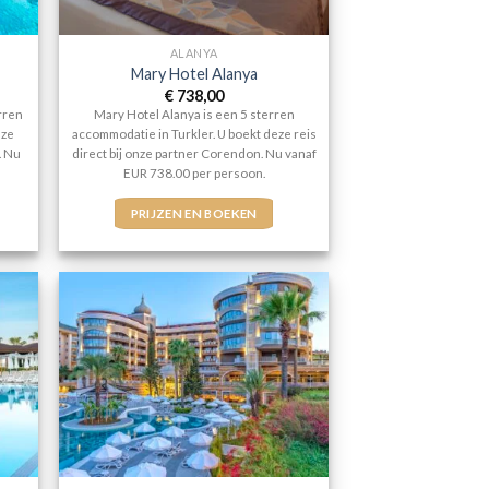
ALANYA
Mary Hotel Alanya
€
738,00
rren
Mary Hotel Alanya is een 5 sterren
eze
accommodatie in Turkler. U boekt deze reis
. Nu
direct bij onze partner Corendon. Nu vanaf
EUR 738.00 per persoon.
PRIJZEN EN BOEKEN