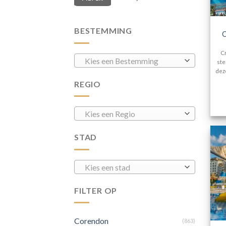
BESTEMMING
C
Cr
Kies een Bestemming
ste
dez
REGIO
Kies een Regio
STAD
Kies een stad
FILTER OP
Corendon
(863)