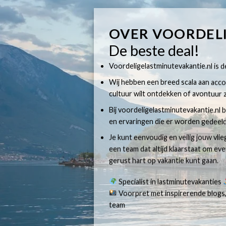
OVER VOORDEL
De beste deal!
Voordeligelastminutevakantie.nl is dé
Wij hebben een breed scala aan accom
cultuur wilt ontdekken of avontuur z
Bij voordeligelastminutevakantie.nl b
en ervaringen die er worden gedeeld
Je kunt eenvoudig en veilig jouw vli
een team dat altijd klaarstaat om e
gerust hart op vakantie kunt gaan.
Specialist in lastminutevakanties
Voorpret met inspirerende blogs,
team