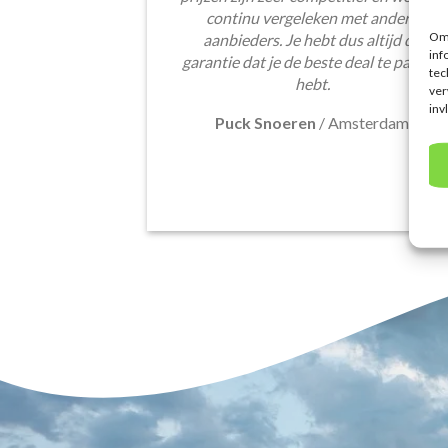
continu vergeleken met andere
Om 
aanbieders. Je hebt dus altijd de
inf
garantie dat je de beste deal te pakken
tec
hebt.
ver
inv
Puck Snoeren
/
Amsterdam