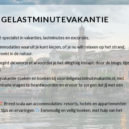
IGELASTMINUTEVAKANTIE
 specialist in vakanties, lastminutes en excursies.
modaties waaruit je kunt kiezen, of je nu wilt relaxen op het strand,
oekt in de natuur.
egint de voorpret al voordat je het vliegtuig instapt, door de blogs, tip
.
egvakantie zoeken en boeken bij voordeligelastminutevakantie.nl, met
ventuele vragen te beantwoorden en ervoor te zorgen dat jij met een
Breed scala aan accommodaties: resorts, hotels en appartementen
 tips en ervaringen
Eenvoudig en veilig boeken, met hulp van het