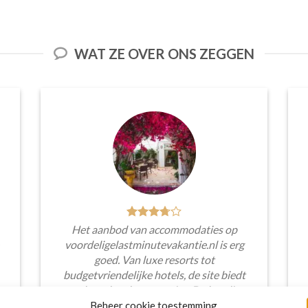
WAT ZE OVER ONS ZEGGEN
Het aanbod van accommodaties op
voordeligelastminutevakantie.nl is erg
goed. Van luxe resorts tot
budgetvriendelijke hotels, de site biedt
een breed scala aan opties. De handige
zoekfilters maakten het eenvoudig om
Beheer cookie toestemming