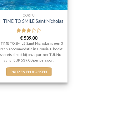
CORFU
I TIME TO SMILE Saint Nicholas
Gewaardeerd
€
539,00
3
uit 5
 TIME TO SMILE Saint Nicholas is een 3
erren accommodatie in Gouvia. U boekt
ze reis direct bij onze partner TUI. Nu
vanaf EUR 539.00 per persoon.
PRIJZEN EN BOEKEN