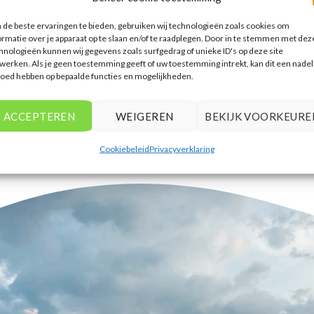
accommodaties te vinden die
de beste ervaringen te bieden, gebruiken wij technologieën zoals cookies om
aansluiten bij mijn voorkeuren en
ormatie over je apparaat op te slaan en/of te raadplegen. Door in te stemmen met dez
budget.
hnologieën kunnen wij gegevens zoals surfgedrag of unieke ID's op deze site
werken. Als je geen toestemming geeft of uw toestemming intrekt, kan dit een nadel
Tim Beukers
/
Tilburg
loed hebben op bepaalde functies en mogelijkheden.
ACCEPTEREN
WEIGEREN
BEKIJK VOORKEURE
Cookiebeleid
Privacyverklaring