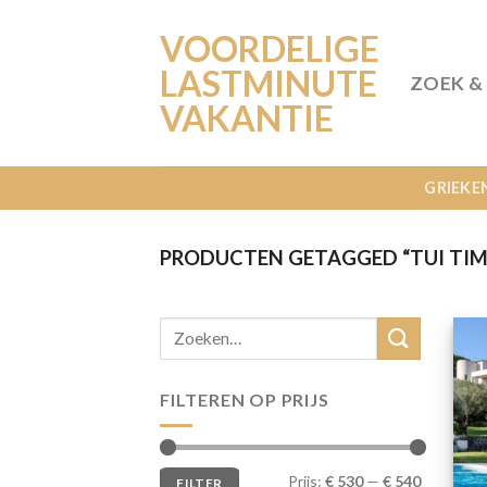
Ga
VOORDELIGE
naar
inhoud
LASTMINUTE
ZOEK &
VAKANTIE
GRIEKE
PRODUCTEN GETAGGED “TUI TIME
FILTEREN OP PRIJS
Min.
Max.
Prijs:
€ 530
—
€ 540
FILTER
prijs
prijs