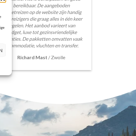
bereikbaar. De aangeboden
pakketreizen op de website zijn handig
e
voor reizigers die graag alles in één keer
regelen. Het aanbod varieert van
ige
budget, luxe tot gezinsvriendelijke
vakanties. De pakketten omvatten vaak
accommodatie, vluchten en transfer.
N
Richard Mast
/
Zwolle