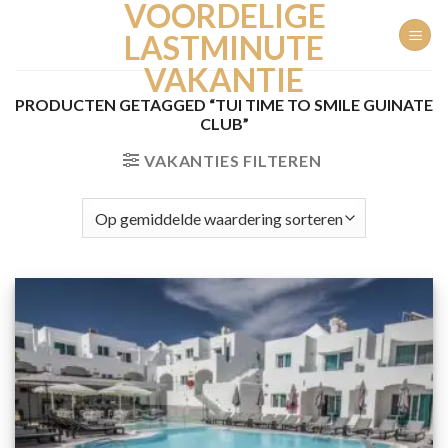
VOORDELIGE
Ga
naar
LASTMINUTE
inhoud
VAKANTIE
PRODUCTEN GETAGGED “TUI TIME TO SMILE GUINATE
CLUB”
VAKANTIES FILTEREN