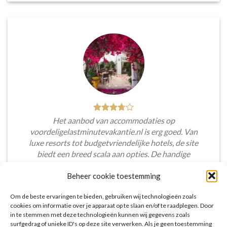
Het aanbod van accommodaties op
voordeligelastminutevakantie.nl is erg goed. Van
luxe resorts tot budgetvriendelijke hotels, de site
biedt een breed scala aan opties. De handige
zoekfilters maakten het eenvoudig om
Beheer cookie toestemming
accommodaties te vinden die aansluiten bij mijn
voorkeuren en budget.
Om de beste ervaringen te bieden, gebruiken wij technologieën zoals
cookies om informatie over je apparaat op te slaan en/of te raadplegen. Door
Tim Beukers
/
Tilburg
in te stemmen met deze technologieën kunnen wij gegevens zoals
surfgedrag of unieke ID's op deze site verwerken. Als je geen toestemming