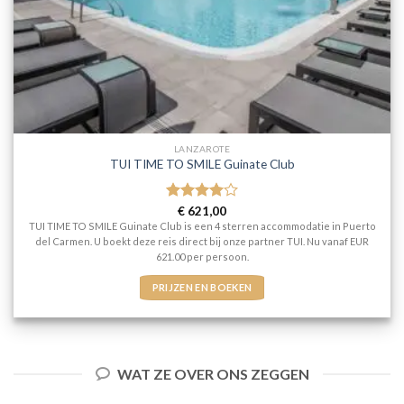
LANZAROTE
TUI TIME TO SMILE Guinate Club
Gewaardeerd
€
621,00
4
uit 5
TUI TIME TO SMILE Guinate Club is een 4 sterren accommodatie in Puerto
del Carmen. U boekt deze reis direct bij onze partner TUI. Nu vanaf EUR
621.00 per persoon.
PRIJZEN EN BOEKEN
WAT ZE OVER ONS ZEGGEN