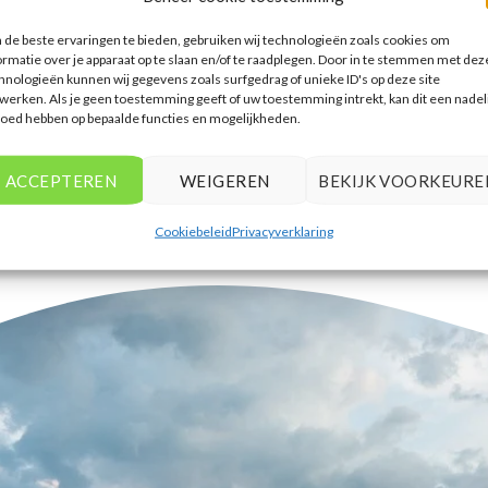
accommodaties te vinden die
de beste ervaringen te bieden, gebruiken wij technologieën zoals cookies om
aansluiten bij mijn voorkeuren en
ormatie over je apparaat op te slaan en/of te raadplegen. Door in te stemmen met dez
budget.
hnologieën kunnen wij gegevens zoals surfgedrag of unieke ID's op deze site
werken. Als je geen toestemming geeft of uw toestemming intrekt, kan dit een nadel
Tim Beukers
/
Tilburg
loed hebben op bepaalde functies en mogelijkheden.
ACCEPTEREN
WEIGEREN
BEKIJK VOORKEURE
Cookiebeleid
Privacyverklaring