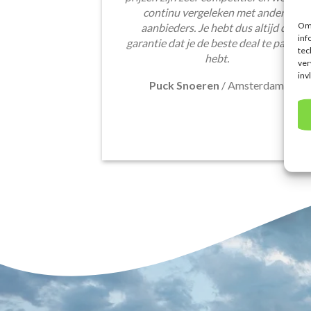
continu vergeleken met andere
Om 
aanbieders. Je hebt dus altijd de
inf
garantie dat je de beste deal te pakken
tec
hebt.
ver
inv
Puck Snoeren
/
Amsterdam