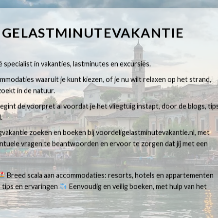
IGELASTMINUTEVAKANTIE
 specialist in vakanties, lastminutes en excursies.
modaties waaruit je kunt kiezen, of je nu wilt relaxen op het strand,
oekt in de natuur.
egint de voorpret al voordat je het vliegtuig instapt, door de blogs, tip
.
egvakantie zoeken en boeken bij voordeligelastminutevakantie.nl, met
ventuele vragen te beantwoorden en ervoor te zorgen dat jij met een
Breed scala aan accommodaties: resorts, hotels en appartementen
 tips en ervaringen
Eenvoudig en veilig boeken, met hulp van het