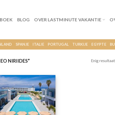
 BOEK
BLOG
OVER LASTMINUTE VAKANTIE
O
NLAND
SPANJE
ITALIE
PORTUGAL
TURKIJE
EGYPTE
BU
Enig resultaat
O NIRIIDES”