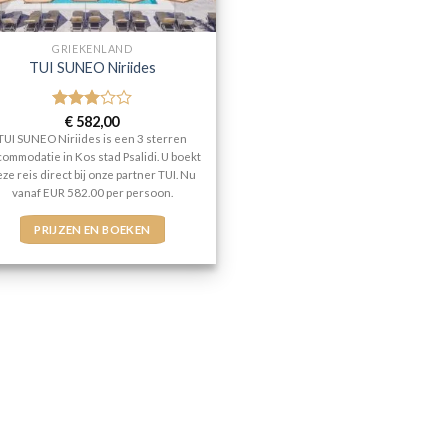
GRIEKENLAND
TUI SUNEO Niriides
Gewaardeerd
€
582,00
3
uit 5
TUI SUNEO Niriides is een 3 sterren
ommodatie in Kos stad Psalidi. U boekt
ze reis direct bij onze partner TUI. Nu
vanaf EUR 582.00 per persoon.
PRIJZEN EN BOEKEN