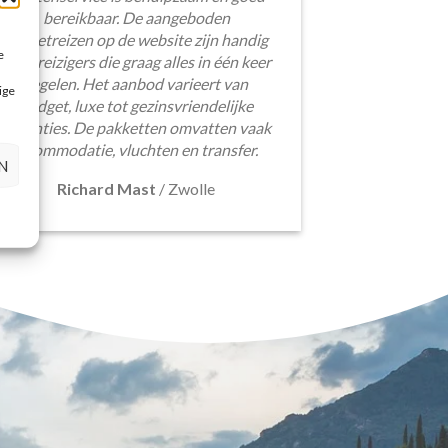
bereikbaar. De aangeboden
pakketreizen op de website zijn handig
e
voor reizigers die graag alles in één keer
regelen. Het aanbod varieert van
ige
budget, luxe tot gezinsvriendelijke
vakanties. De pakketten omvatten vaak
accommodatie, vluchten en transfer.
N
Richard Mast
/
Zwolle