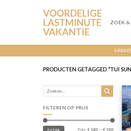
Ga
VOORDELIGE
naar
inhoud
LASTMINUTE
ZOEK &
VAKANTIE
GRIEKE
PRODUCTEN GETAGGED “TUI SUNE
FILTEREN OP PRIJS
Min.
Max.
Prijs:
€ 580
—
€ 590
FILTER
prijs
prijs