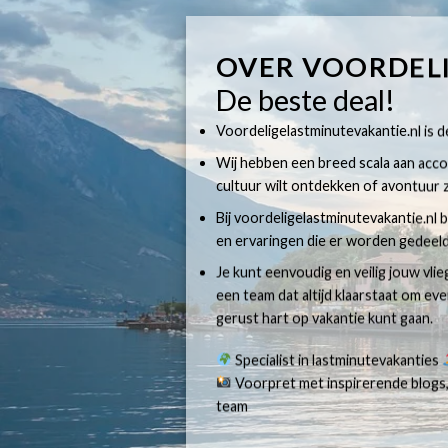
OVER VOORDEL
De beste deal!
Voordeligelastminutevakantie.nl is dé
Wij hebben een breed scala aan accom
cultuur wilt ontdekken of avontuur z
Bij voordeligelastminutevakantie.nl b
en ervaringen die er worden gedeeld
Je kunt eenvoudig en veilig jouw vli
een team dat altijd klaarstaat om e
gerust hart op vakantie kunt gaan.
Specialist in lastminutevakanties
Voorpret met inspirerende blogs,
team