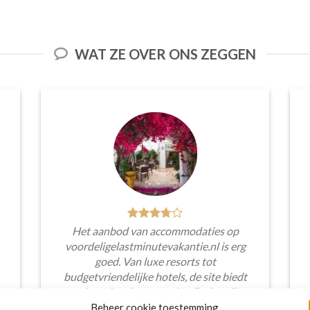
WAT ZE OVER ONS ZEGGEN
Het aanbod van accommodaties op
voordeligelastminutevakantie.nl is erg
goed. Van luxe resorts tot
budgetvriendelijke hotels, de site biedt
een breed scala aan opties. De handige
zoekfilters maakten het eenvoudig om
Beheer cookie toestemming