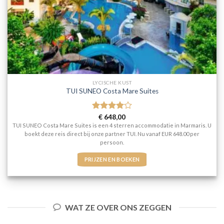
LYCISCHE KUST
TUI SUNEO Costa Mare Suites
Gewaardeerd
€
648,00
4
uit 5
TUI SUNEO Costa Mare Suites is een 4 sterren accommodatie in Marmaris. U
boekt deze reis direct bij onze partner TUI. Nu vanaf EUR 648.00 per
persoon.
PRIJZEN EN BOEKEN
WAT ZE OVER ONS ZEGGEN