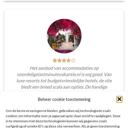
Het aanbod van accommodaties op
voordeligelastminutevakantie.nl is erg goed. Van
luxe resorts tot budgetvriendelijke hotels, de site
biedt een breed scala aan opties. De handige
zoekfilters maakten het eenvoudig om
Beheer cookie toestemming
accommodaties te vinden die aansluiten bij mijn
voorkeuren en budget.
Om de beste ervaringen te bieden, gebruiken wij technologieën zoals
cookies om informatie over je apparaat op te slaan en/of te raadplegen. Door
Tim Beukers
/
Tilburg
in te stemmen met deze technologieën kunnen wij gegevens zoals
surfgedrag of unieke ID's op deze site verwerken. Als je geen toestemming