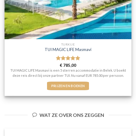
TURKIJE
TUI MAGIC LIFE Masmavi
Gewaardeerd
€
785,00
5
uit 5
TUI MAGIC LIFE Masmavi is een 5 sterren accommodatie in Belek. U boekt
deze reis direct bij onze partner TUI. Nu vanaf EUR 785.00 per persoon.
PRIJZEN EN BOEKEN
WAT ZE OVER ONS ZEGGEN