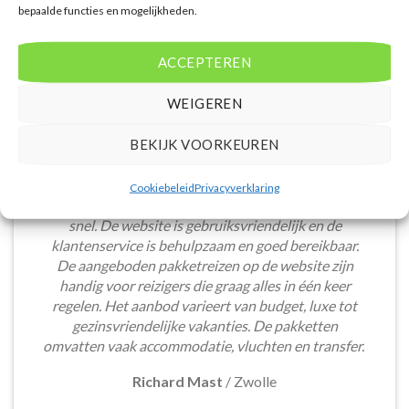
bepaalde functies en mogelijkheden.
ACCEPTEREN
WEIGEREN
BEKIJK VOORKEUREN
Het boeken van een lastminute vakantie via
Cookiebeleid
Privacyverklaring
Voordeligelastminutevakantie.nl is eenvoudig en
snel. De website is gebruiksvriendelijk en de
klantenservice is behulpzaam en goed bereikbaar.
De aangeboden pakketreizen op de website zijn
handig voor reizigers die graag alles in één keer
regelen. Het aanbod varieert van budget, luxe tot
gezinsvriendelijke vakanties. De pakketten
omvatten vaak accommodatie, vluchten en transfer.
Richard Mast
/
Zwolle