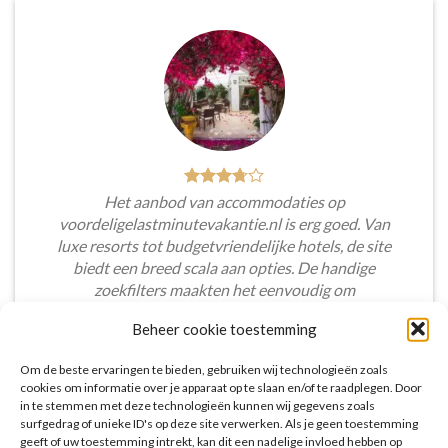
Het aanbod van accommodaties op
voordeligelastminutevakantie.nl is erg goed. Van
luxe resorts tot budgetvriendelijke hotels, de site
biedt een breed scala aan opties. De handige
zoekfilters maakten het eenvoudig om
accommodaties te vinden die aansluiten bij mijn
Beheer cookie toestemming
voorkeuren en budget.
Om de beste ervaringen te bieden, gebruiken wij technologieën zoals
Tim Beukers
/
Tilburg
cookies om informatie over je apparaat op te slaan en/of te raadplegen. Door
in te stemmen met deze technologieën kunnen wij gegevens zoals
surfgedrag of unieke ID's op deze site verwerken. Als je geen toestemming
geeft of uw toestemming intrekt, kan dit een nadelige invloed hebben op