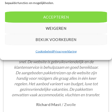
bepaalde functies en mogelijkheden.
ACCEPTEREN
WEIGEREN
BEKIJK VOORKEUREN
Het boeken van een lastminute vakantie via
Cookiebeleid
Privacyverklaring
Voordeligelastminutevakantie.nl is eenvoudig en
snel. De website is gebruiksvriendelijk en de
klantenservice is behulpzaam en goed bereikbaar.
De aangeboden pakketreizen op de website zijn
handig voor reizigers die graag alles in één keer
regelen. Het aanbod varieert van budget, luxe tot
gezinsvriendelijke vakanties. De pakketten
omvatten vaak accommodatie, vluchten en transfer.
Richard Mast
/
Zwolle