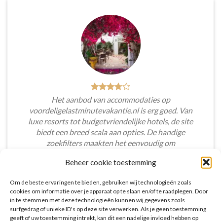
Het aanbod van accommodaties op
voordeligelastminutevakantie.nl is erg goed. Van
luxe resorts tot budgetvriendelijke hotels, de site
biedt een breed scala aan opties. De handige
zoekfilters maakten het eenvoudig om
accommodaties te vinden die aansluiten bij mijn
Beheer cookie toestemming
voorkeuren en budget.
Om de beste ervaringen te bieden, gebruiken wij technologieën zoals
Tim Beukers
/
Tilburg
cookies om informatie over je apparaat op te slaan en/of te raadplegen. Door
in te stemmen met deze technologieën kunnen wij gegevens zoals
surfgedrag of unieke ID's op deze site verwerken. Als je geen toestemming
geeft of uw toestemming intrekt, kan dit een nadelige invloed hebben op