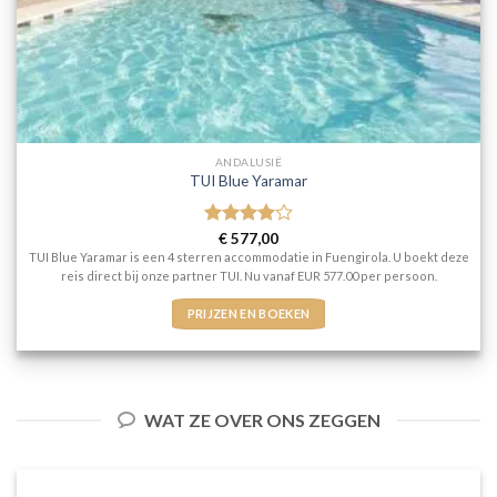
ANDALUSIË
TUI Blue Yaramar
Gewaardeerd
€
577,00
4
uit 5
TUI Blue Yaramar is een 4 sterren accommodatie in Fuengirola. U boekt deze
reis direct bij onze partner TUI. Nu vanaf EUR 577.00 per persoon.
PRIJZEN EN BOEKEN
WAT ZE OVER ONS ZEGGEN