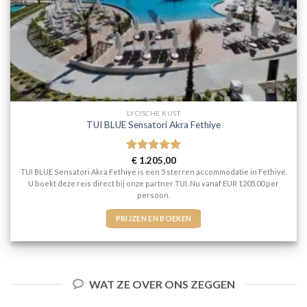
LYCISCHE KUST
TUI BLUE Sensatori Akra Fethiye
Gewaardeerd
€
1.205,00
5
uit 5
TUI BLUE Sensatori Akra Fethiye is een 5 sterren accommodatie in Fethiye.
U boekt deze reis direct bij onze partner TUI. Nu vanaf EUR 1205.00 per
persoon.
PRIJZEN EN BOEKEN
WAT ZE OVER ONS ZEGGEN