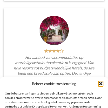
Het aanbod van accommodaties op
voordeligelastminutevakantie.nl is erg goed. Van
luxe resorts tot budgetvriendelijke hotels, de site
biedt een breed scala aan opties. De handige
zoekfilters maakten het eenvoudig om
Beheer cookie toestemming
accommodaties te vinden die aansluiten bij mijn
voorkeuren en budget.
Om de beste ervaringen te bieden, gebruiken wij technologieën zoals
cookies om informatie over je apparaat op te slaan en/of te raadplegen. Door
Tim Beukers
/
Tilburg
in te stemmen met deze technologieën kunnen wij gegevens zoals
surfgedrag of unieke ID's op deze site verwerken. Als je geen toestemming