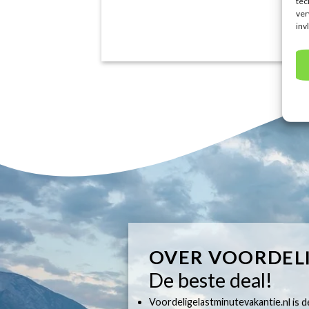
tec
ver
inv
OVER VOORDEL
De beste deal!
Voordeligelastminutevakantie.nl is dé