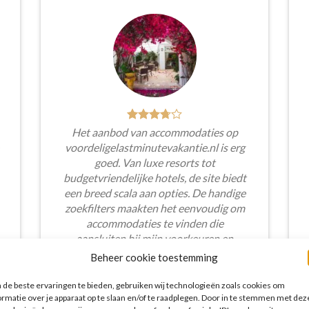
Het aanbod van accommodaties op
voordeligelastminutevakantie.nl is erg
goed. Van luxe resorts tot
budgetvriendelijke hotels, de site biedt
een breed scala aan opties. De handige
zoekfilters maakten het eenvoudig om
accommodaties te vinden die
aansluiten bij mijn voorkeuren en
budget.
Beheer cookie toestemming
Tim Beukers
/
Tilburg
de beste ervaringen te bieden, gebruiken wij technologieën zoals cookies om
ormatie over je apparaat op te slaan en/of te raadplegen. Door in te stemmen met dez