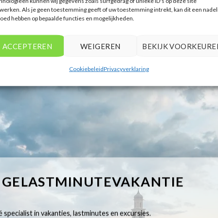
hnologieën kunnen wij gegevens zoals surfgedrag of unieke ID's op deze site
werken. Als je geen toestemming geeft of uw toestemming intrekt, kan dit een nadel
loed hebben op bepaalde functies en mogelijkheden.
ACCEPTEREN
WEIGEREN
BEKIJK VOORKEURE
Cookiebeleid
Privacyverklaring
IGELASTMINUTEVAKANTIE
 specialist in vakanties, lastminutes en excursies.