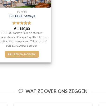
EGYPTE
TUI BLUE Samaya
Gewaardeerd
€
1.140,00
5
uit 5
TUI BLUE Samaya is een 5 sterren
ommodatie in Coraya Bay. U boekt deze
is direct bij onze partner TUI. Nu vanaf
EUR 1140.00 per persoon.
PRIJZEN EN BOEKEN
WAT ZE OVER ONS ZEGGEN