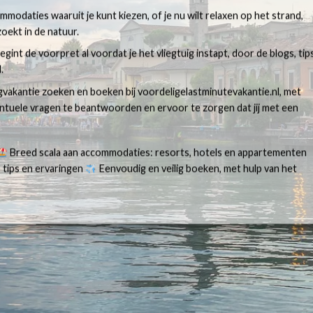
modaties waaruit je kunt kiezen, of je nu wilt relaxen op het strand,
oekt in de natuur.
egint de voorpret al voordat je het vliegtuig instapt, door de blogs, tip
.
egvakantie zoeken en boeken bij voordeligelastminutevakantie.nl, met
ventuele vragen te beantwoorden en ervoor te zorgen dat jij met een
Breed scala aan accommodaties: resorts, hotels en appartementen
 tips en ervaringen
Eenvoudig en veilig boeken, met hulp van het