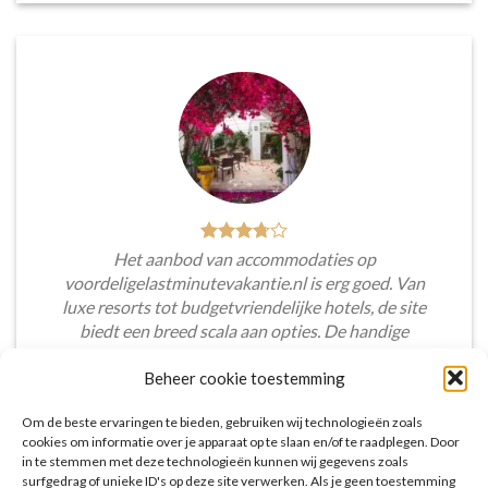
Het aanbod van accommodaties op
voordeligelastminutevakantie.nl is erg goed. Van
luxe resorts tot budgetvriendelijke hotels, de site
biedt een breed scala aan opties. De handige
zoekfilters maakten het eenvoudig om
Beheer cookie toestemming
accommodaties te vinden die aansluiten bij mijn
voorkeuren en budget.
Om de beste ervaringen te bieden, gebruiken wij technologieën zoals
cookies om informatie over je apparaat op te slaan en/of te raadplegen. Door
Tim Beukers
/
Tilburg
in te stemmen met deze technologieën kunnen wij gegevens zoals
surfgedrag of unieke ID's op deze site verwerken. Als je geen toestemming