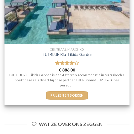
CENTRAAL MAROKKO
TUI BLUE Riu Tikida Garden
Gewaardeerd
€
886,00
4
uit 5
TUI BLUE Riu Tikida Garden is een 4 sterren accommodatie in Marrakech. U
boekt deze reis direct bij onze partner TUI. Nu vanaf EUR 886.00 per
persoon.
PRIJZEN EN BOEKEN
WAT ZE OVER ONS ZEGGEN