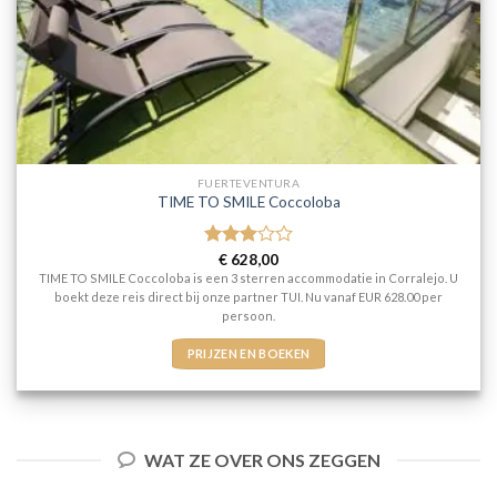
FUERTEVENTURA
TIME TO SMILE Coccoloba
Gewaardeerd
€
628,00
3
uit 5
TIME TO SMILE Coccoloba is een 3 sterren accommodatie in Corralejo. U
boekt deze reis direct bij onze partner TUI. Nu vanaf EUR 628.00 per
persoon.
PRIJZEN EN BOEKEN
WAT ZE OVER ONS ZEGGEN