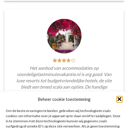
Het aanbod van accommodaties op
voordeligelastminutevakantie.nl is erg goed. Van
luxe resorts tot budgetvriendelijke hotels, de site
biedt een breed scala aan opties. De handige
zoekfilters maakten het eenvoudig om
Beheer cookie toestemming
accommodaties te vinden die aansluiten bij mijn
voorkeuren en budget.
Om de beste ervaringen te bieden, gebruiken wij technologieën zoals
cookies om informatie over je apparaat op te slaan en/of te raadplegen. Door
Tim Beukers
/
Tilburg
in te stemmen met deze technologieën kunnen wij gegevens zoals
surfgedrag of unieke ID's op deze site verwerken. Als je geen toestemming