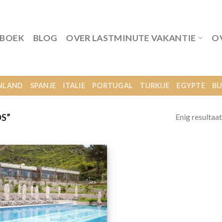
 BOEK
BLOG
OVER LASTMINUTE VAKANTIE
O
NLAND
SPANJE
ITALIE
PORTUGAL
TURKIJE
EGYPTE
BU
Enig resultaat
S”