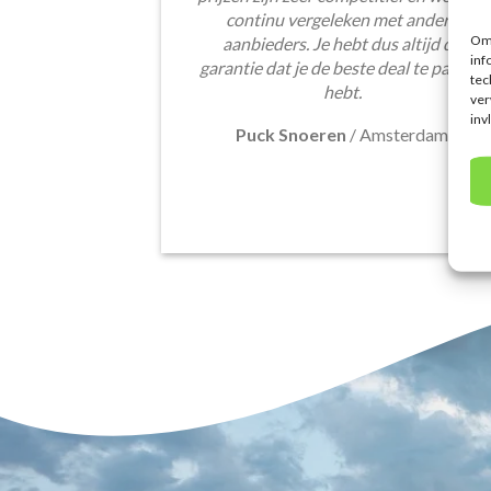
continu vergeleken met andere
Om 
aanbieders. Je hebt dus altijd de
inf
garantie dat je de beste deal te pakken
tec
hebt.
ver
inv
Puck Snoeren
/
Amsterdam