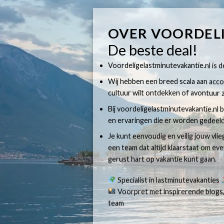
OVER VOORDEL
De beste deal!
Voordeligelastminutevakantie.nl is dé
Wij hebben een breed scala aan accom
cultuur wilt ontdekken of avontuur z
Bij voordeligelastminutevakantie.nl b
en ervaringen die er worden gedeeld
Je kunt eenvoudig en veilig jouw vli
een team dat altijd klaarstaat om e
gerust hart op vakantie kunt gaan.
Specialist in lastminutevakanties
Voorpret met inspirerende blogs,
team