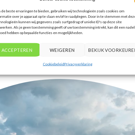
accommodaties te vinden die
de beste ervaringen te bieden, gebruiken wij technologieën zoals cookies om
aansluiten bij mijn voorkeuren en
ormatie over je apparaat op te slaan en/of te raadplegen. Door in te stemmen met dez
budget.
hnologieën kunnen wij gegevens zoals surfgedrag of unieke ID's op deze site
werken. Als je geen toestemming geeft of uw toestemming intrekt, kan dit een nadel
Tim Beukers
/
Tilburg
loed hebben op bepaalde functies en mogelijkheden.
ACCEPTEREN
WEIGEREN
BEKIJK VOORKEURE
Cookiebeleid
Privacyverklaring