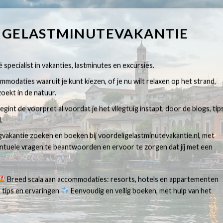
IGELASTMINUTEVAKANTIE
 specialist in vakanties, lastminutes en excursies.
modaties waaruit je kunt kiezen, of je nu wilt relaxen op het strand,
oekt in de natuur.
egint de voorpret al voordat je het vliegtuig instapt, door de blogs, tip
.
egvakantie zoeken en boeken bij voordeligelastminutevakantie.nl, met
ventuele vragen te beantwoorden en ervoor te zorgen dat jij met een
Breed scala aan accommodaties: resorts, hotels en appartementen
 tips en ervaringen
Eenvoudig en veilig boeken, met hulp van het