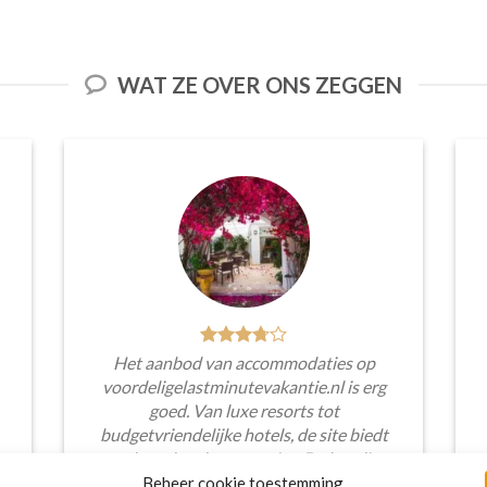
WAT ZE OVER ONS ZEGGEN
Het aanbod van accommodaties op
voordeligelastminutevakantie.nl is erg
goed. Van luxe resorts tot
budgetvriendelijke hotels, de site biedt
een breed scala aan opties. De handige
zoekfilters maakten het eenvoudig om
Beheer cookie toestemming