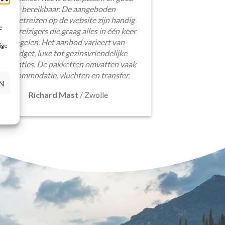
bereikbaar. De aangeboden
pakketreizen op de website zijn handig
e
voor reizigers die graag alles in één keer
regelen. Het aanbod varieert van
ige
budget, luxe tot gezinsvriendelijke
vakanties. De pakketten omvatten vaak
accommodatie, vluchten en transfer.
N
Richard Mast
/
Zwolle