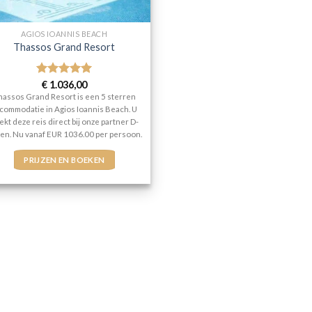
AGIOS IOANNIS BEACH
Thassos Grand Resort
Gewaardeerd
€
1.036,00
5
uit 5
hassos Grand Resort is een 5 sterren
commodatie in Agios Ioannis Beach. U
ekt deze reis direct bij onze partner D-
zen. Nu vanaf EUR 1036.00 per persoon.
PRIJZEN EN BOEKEN