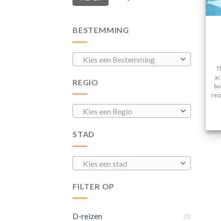
BESTEMMING
Kies een Bestemming
T
ac
REGIO
bo
rei
Kies een Regio
STAD
Kies een stad
FILTER OP
D-reizen
(1)