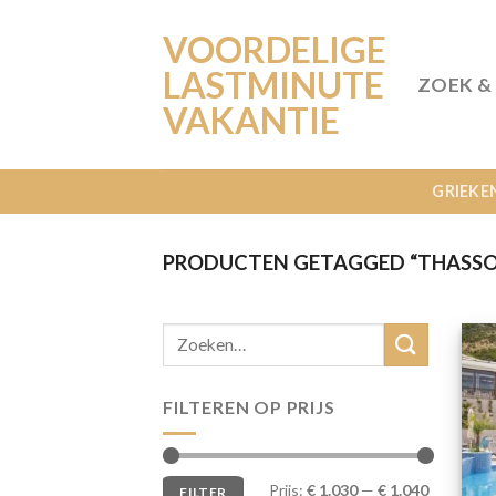
Ga
VOORDELIGE
naar
inhoud
LASTMINUTE
ZOEK &
VAKANTIE
GRIEKE
PRODUCTEN GETAGGED “THASSO
FILTEREN OP PRIJS
Min.
Max.
Prijs:
€ 1.030
—
€ 1.040
FILTER
prijs
prijs