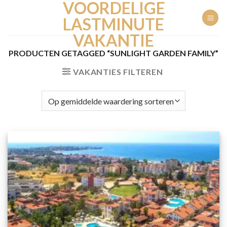
VOORDELIGE
Ga
naar
LASTMINUTE
inhoud
VAKANTIE
PRODUCTEN GETAGGED “SUNLIGHT GARDEN FAMILY”
VAKANTIES FILTEREN