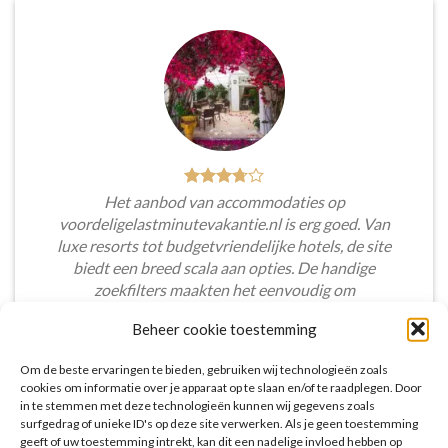
Het aanbod van accommodaties op
voordeligelastminutevakantie.nl is erg goed. Van
luxe resorts tot budgetvriendelijke hotels, de site
biedt een breed scala aan opties. De handige
zoekfilters maakten het eenvoudig om
accommodaties te vinden die aansluiten bij mijn
Beheer cookie toestemming
voorkeuren en budget.
Om de beste ervaringen te bieden, gebruiken wij technologieën zoals
Tim Beukers
/
Tilburg
cookies om informatie over je apparaat op te slaan en/of te raadplegen. Door
in te stemmen met deze technologieën kunnen wij gegevens zoals
surfgedrag of unieke ID's op deze site verwerken. Als je geen toestemming
geeft of uw toestemming intrekt, kan dit een nadelige invloed hebben op