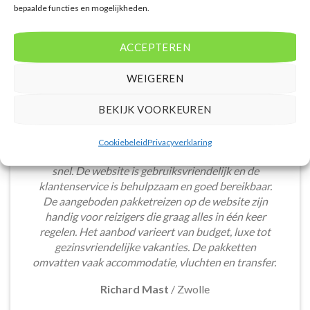
bepaalde functies en mogelijkheden.
ACCEPTEREN
WEIGEREN
BEKIJK VOORKEUREN
Het boeken van een lastminute vakantie via
Cookiebeleid
Privacyverklaring
Voordeligelastminutevakantie.nl is eenvoudig en
snel. De website is gebruiksvriendelijk en de
klantenservice is behulpzaam en goed bereikbaar.
De aangeboden pakketreizen op de website zijn
handig voor reizigers die graag alles in één keer
regelen. Het aanbod varieert van budget, luxe tot
gezinsvriendelijke vakanties. De pakketten
omvatten vaak accommodatie, vluchten en transfer.
Richard Mast
/
Zwolle