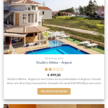
GRIEKENLAND
Studio's Athina – Argassi
Gewaardeerd
€
499,00
2
uit
Studio's Athina - Argassi is een 2 sterren accommodatie in Argassi. U boekt
5
deze reis direct bij onze partner Sunweb. Nu vanaf EUR 499.00 per persoon.
PRIJZEN EN BOEKEN