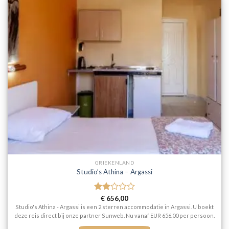
GRIEKENLAND
Studio’s Athina – Argassi
Gewaardeerd
€
656,00
2
uit
Studio's Athina - Argassi is een 2 sterren accommodatie in Argassi. U boekt
5
deze reis direct bij onze partner Sunweb. Nu vanaf EUR 656.00 per persoon.