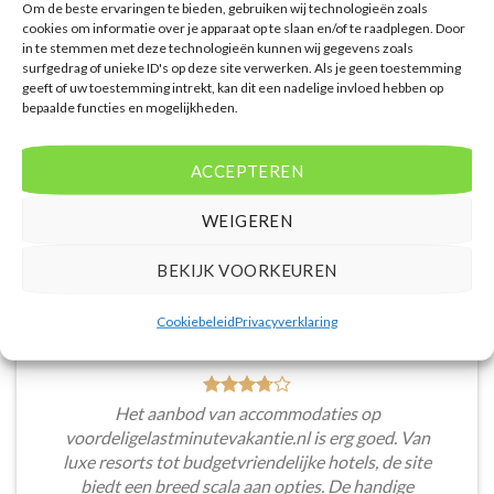
Om de beste ervaringen te bieden, gebruiken wij technologieën zoals
continu vergeleken met andere aanbieders. Je hebt
cookies om informatie over je apparaat op te slaan en/of te raadplegen. Door
dus altijd de garantie dat je de beste deal te pakken
in te stemmen met deze technologieën kunnen wij gegevens zoals
hebt.
surfgedrag of unieke ID's op deze site verwerken. Als je geen toestemming
geeft of uw toestemming intrekt, kan dit een nadelige invloed hebben op
Puck Snoeren
/
Amsterdam
bepaalde functies en mogelijkheden.
ACCEPTEREN
WEIGEREN
BEKIJK VOORKEUREN
Cookiebeleid
Privacyverklaring
Het aanbod van accommodaties op
voordeligelastminutevakantie.nl is erg goed. Van
luxe resorts tot budgetvriendelijke hotels, de site
biedt een breed scala aan opties. De handige