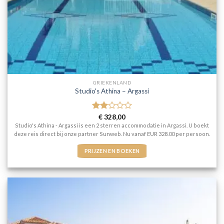
GRIEKENLAND
Studio's Athina – Argassi
Gewaardeerd
€
328,00
2
uit
Studio's Athina - Argassi is een 2 sterren accommodatie in Argassi. U boekt
5
deze reis direct bij onze partner Sunweb. Nu vanaf EUR 328.00 per persoon.
PRIJZEN EN BOEKEN