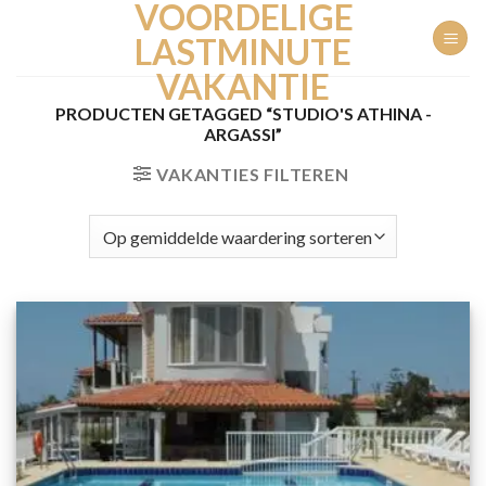
VOORDELIGE
Ga
naar
LASTMINUTE
inhoud
VAKANTIE
PRODUCTEN GETAGGED “STUDIO'S ATHINA -
ARGASSI”
VAKANTIES FILTEREN