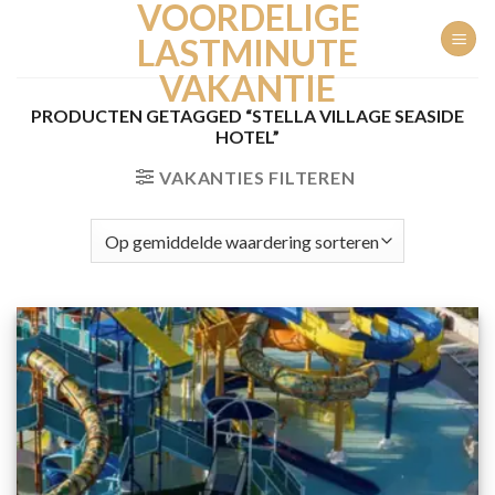
VOORDELIGE
Ga
naar
LASTMINUTE
inhoud
VAKANTIE
PRODUCTEN GETAGGED “STELLA VILLAGE SEASIDE
HOTEL”
VAKANTIES FILTEREN