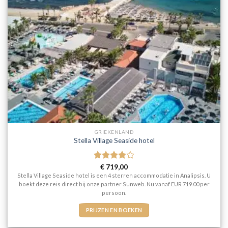
GRIEKENLAND
Stella Village Seaside hotel
Gewaardeerd
€
719,00
4
uit 5
Stella Village Seaside hotel is een 4 sterren accommodatie in Analipsis. U
boekt deze reis direct bij onze partner Sunweb. Nu vanaf EUR 719.00 per
persoon.
PRIJZEN EN BOEKEN