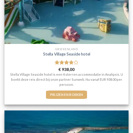
GRIEKENLAND
Stella Village Seaside hotel
Gewaardeerd
€
938,00
4
uit 5
Stella Village Seaside hotel is een 4 sterren accommodatie in Analipsis. U
boekt deze reis direct bij onze partner Sunweb. Nu vanaf EUR 938.00 per
persoon.
PRIJZEN EN BOEKEN