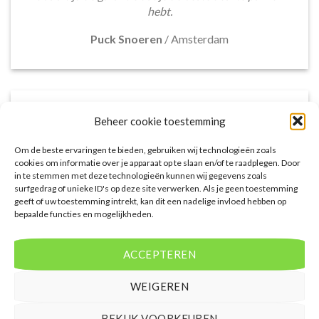
hebt.
Puck Snoeren
/
Amsterdam
Beheer cookie toestemming
Om de beste ervaringen te bieden, gebruiken wij technologieën zoals
cookies om informatie over je apparaat op te slaan en/of te raadplegen. Door
in te stemmen met deze technologieën kunnen wij gegevens zoals
surfgedrag of unieke ID's op deze site verwerken. Als je geen toestemming
geeft of uw toestemming intrekt, kan dit een nadelige invloed hebben op
bepaalde functies en mogelijkheden.
Het aanbod van accommodaties op
voordeligelastminutevakantie.nl is erg goed. Van
ACCEPTEREN
luxe resorts tot budgetvriendelijke hotels, de site
biedt een breed scala aan opties. De handige
WEIGEREN
zoekfilters maakten het eenvoudig om
accommodaties te vinden die aansluiten bij mijn
BEKIJK VOORKEUREN